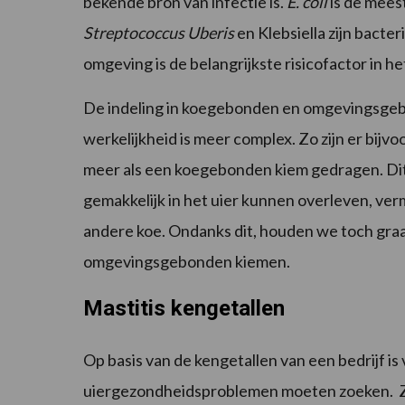
bekende bron van infectie is.
E. coli
is de mees
Streptococcus Uberis
en Klebsiella zijn bacte
omgeving is de belangrijkste risicofactor in
De indeling in koegebonden en omgevingsgebo
werkelijkheid is meer complex. Zo zijn er bij
meer als een koegebonden kiem gedragen. Dit 
gemakkelijk in het uier kunnen overleven, 
andere koe. Ondanks dit, houden we toch graa
omgevingsgebonden kiemen.
Mastitis kengetallen
Op basis van de kengetallen van een bedrijf is 
uiergezondheidsproblemen moeten zoeken. Zo