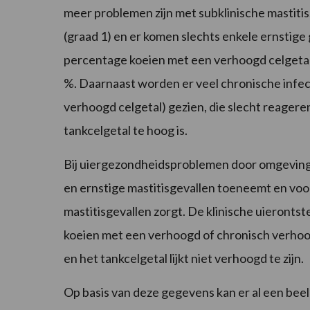
meer problemen zijn met subklinische mastitis.
(graad 1) en er komen slechts enkele ernstige 
percentage koeien met een verhoogd celgetal (
%. Daarnaast worden er veel chronische infe
verhoogd celgetal) gezien, die slecht reageren
tankcelgetal te hoog is.
Bij uiergezondheidsproblemen door omgevings
en ernstige mastitisgevallen toeneemt en voor
mastitisgevallen zorgt. De klinische uierontst
koeien met een verhoogd of chronisch verhoog
en het tankcelgetal lijkt niet verhoogd te zijn.
Op basis van deze gegevens kan er al een bee