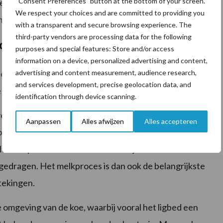
“Consent Preferences” button at the bottom of your screen.
he uierontsteking. Daarnaast kunnen subklinische
We respect your choices and are committed to providing you
ch worden van een uierontsteking.
with a transparent and secure browsing experience. The
third-party vendors are processing data for the following
onden mastitis
purposes and special features: Store and/or access
information on a device, personalized advertising and content,
advertising and content measurement, audience research,
hoe een infectie zich gedraagt, kan mastitis grofweg
and services development, precise geolocation data, and
de koegebonden of de omgevingsgebonden mastitis.
identification through device scanning.
eroorzaakt door bacteriën die goed kunnen overleven
Aanpassen
Alles afwijzen
Alles accepteren
onden kiemen zijn bijvoorbeeld
Staphylococcus aureus
leven op of in het uier en worden tijdens het
edragen. Het melkproces is dan ook de belangrijkste
stekingen.
mgeving van de koe, waarbij vooral het ligbed een