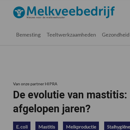
Spring
Door
Spring
Spring
naar
naar
naar
naar
Melkveebedrijf.nl
de
de
de
de
hoofdnavigatie
hoofd
eerste
voettekst
inhoud
sidebar
Bemesting
Teeltwerkzaamheden
Gezondheid
Van onze partner HIPRA
De evolutie van mastitis:
afgelopen jaren?
E. coli
Mastitis
Melkproductie
Stalhygiëne