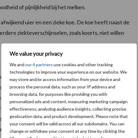
odheid of pijnlijkheid bij het melken.
, afwijkend uier en een zieke koe. De koe heeft naast de
erdere ziekteverschijnselen, zoals koorts, niet willen
We value your privacy
We and
our 4 partners
use cookies and other tracking
technologies to improve your experience on our website. We
iet voor zichtbare veranderingen zorgt, spreken we
may store and/or access information from your device and
l een ontsteking aanwezig, maar deze is met het oog
process the personal data, such as your IP address and
browsing data, for purposes like providing you with
de diagnosticeren zijn er verdere onderzoeken nodig,
personalized ads and content, measuring marketing campaign
etal, of het uitvoeren van een CMT test. Een
effectiveness, analyzing audience insights, collecting precise
geolocation data, and product development. Please note that
en celgetal dat hoger is dan 200.000 cellen/ml.
your consent will be valid across all our subdomains. You can
an bij een voorheen gezonde koe, maar kunnen ook het
change or withdraw your consent at any time by clicking the