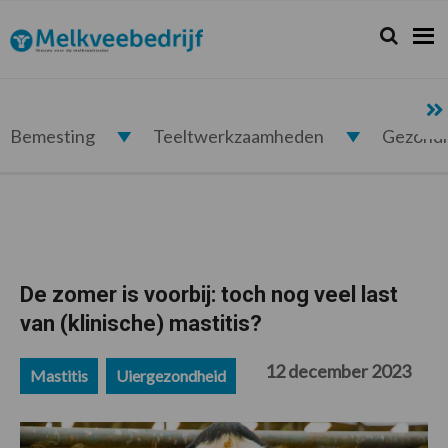
Spring
Door
Spring
Spring
naar
naar
naar
naar
Zoeken...
Zoek
Melkveebedrijf.nl
de
de
de
de
hoofdnavigatie
hoofd
eerste
voettekst
inhoud
sidebar
Bemesting
Teeltwerkzaamheden
Gezond
De zomer is voorbij: toch nog veel last
van (klinische) mastitis?
12 december 2023
Mastitis
Uiergezondheid