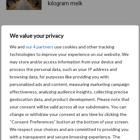
kilogram melk
Pöttinger introduceert
We value your privacy
compacte dubbelrotor-
zwadhark in de hef
We and
our 4 partners
use cookies and other tracking
technologies to improve your experience on our website. We
may store and/or access information from your device and
process the personal data, such as your IP address and
browsing data, for purposes like providing you with
Themapagina's
personalized ads and content, measuring marketing campaign
effectiveness, analyzing audience insights, collecting precise
Diergezondheid
Bemesting
Fokkerij
Melkv
geolocation data, and product development. Please note that
your consent will be valid across all our subdomains. You can
change or withdraw your consent at any time by clicking the
“Consent Preferences” button at the bottom of your screen.
We respect your choices and are committed to providing you
Mastitis
Hittestress
with a transparent and secure browsing experience. The