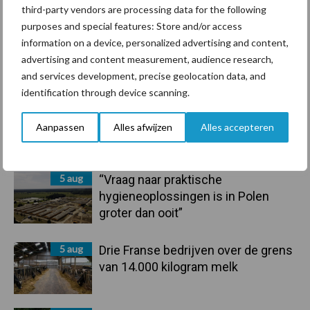
third-party vendors are processing data for the following
purposes and special features: Store and/or access
information on a device, personalized advertising and content,
advertising and content measurement, audience research,
Toon meer
and services development, precise geolocation data, and
identification through device scanning.
Aanpassen
Alles afwijzen
Alles accepteren
Primaire
Recent nieuws
Partner nieuws
Sidebar
5 aug
“Vraag naar praktische
hygieneoplossingen is in Polen
groter dan ooit”
5 aug
Drie Franse bedrijven over de grens
van 14.000 kilogram melk