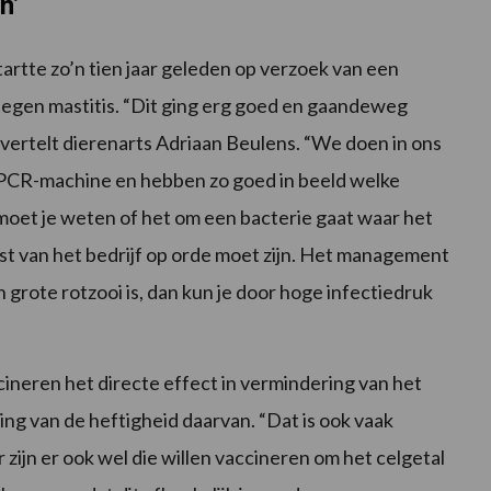
n’
tte zo’n tien jaar geleden op verzoek van een
 tegen mastitis. “Dit ging erg goed en gaandeweg
vertelt dierenarts Adriaan Beulens. “We doen in ons
 PCR-machine en hebben zo goed in beeld welke
 moet je weten of het om een bacterie gaat waar het
est van het bedrijf op orde moet zijn. Het management
n grote rotzooi is, dan kun je door hoge infectiedruk
neren het directe effect in vermindering van het
ing van de heftigheid daarvan. “Dat is ook vaak
ijn er ook wel die willen vaccineren om het celgetal