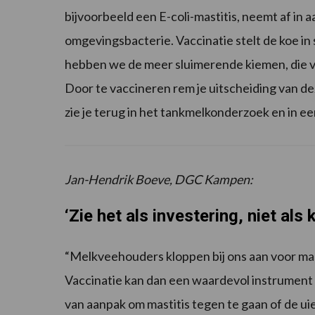
bijvoorbeeld een E-coli-mastitis, neemt af in aa
omgevingsbacterie. Vaccinatie stelt de koe in
hebben we de meer sluimerende kiemen, die va
Door te vaccineren rem je uitscheiding van de
zie je terug in het tankmelkonderzoek en in een
Jan-Hendrik Boeve, DGC Kampen:
‘Zie het als investering, niet als
“Melkveehouders kloppen bij ons aan voor masti
Vaccinatie kan dan een waardevol instrument z
van aanpak om mastitis tegen te gaan of de u