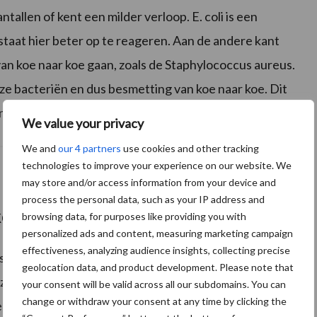
ntallen of kent een milder verloop. E. coli is een
 staat hier beter op te reageren. Aan de andere kant
n koe naar koe gaan, zoals de Staphylococcus aureus.
ze bacteriën en dus besmetting van koe naar koe. Dit
 lager celgetal.”
We value your privacy
We and
our 4 partners
use cookies and other tracking
technologies to improve your experience on our website. We
may store and/or access information from your device and
process the personal data, such as your IP address and
 kostenpost’
browsing data, for purposes like providing you with
personalized ads and content, measuring marketing campaign
effectiveness, analyzing audience insights, collecting precise
tisvaccinatie uit frustratie over klinische mastitis.
geolocation data, and product development. Please note that
ijn, maar het is één van de maatregelen in een plan
your consent will be valid across all our subdomains. You can
change or withdraw your consent at any time by clicking the
iergezondheid aan te pakken. Met alleen vaccineren