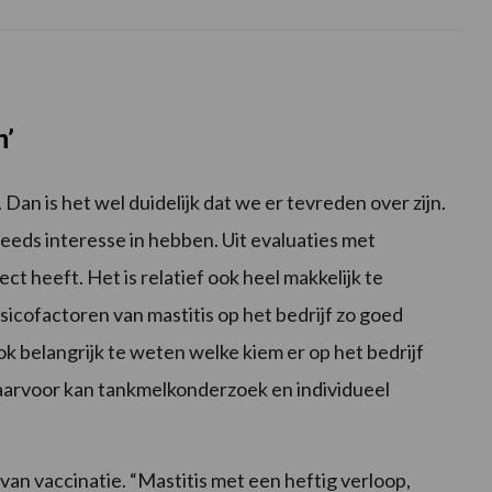
n’
. Dan is het wel duidelijk dat we er tevreden over zijn.
eds interesse in hebben. Uit evaluaties met
ct heeft. Het is relatief ook heel makkelijk te
risicofactoren van mastitis op het bedrijf zo goed
ok belangrijk te weten welke kiem er op het bedrijf
 Daarvoor kan tankmelkonderzoek en individueel
van vaccinatie. “Mastitis met een heftig verloop,