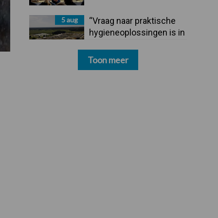
5 aug
“Vraag naar praktische
hygieneoplossingen is in
Polen groter dan ooit”
Toon meer