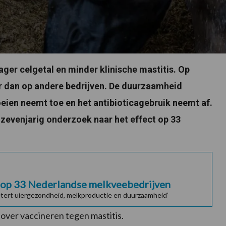
ager celgetal en minder klinische mastitis. Op
er dan op andere bedrijven. De duurzaamheid
oeien neemt toe en het antibioticagebruik neemt af.
 zevenjarig onderzoek naar het effect op 33
 op 33 Nederlandse melkveebedrijven
etert uiergezondheid, melkproductie en duurzaamheid’
 over vaccineren tegen mastitis.