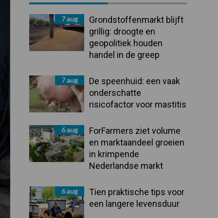
Sidebar
7 aug
Grondstoffenmarkt blijft
grillig: droogte en
geopolitiek houden
handel in de greep
7 aug
De speenhuid: een vaak
onderschatte
risicofactor voor mastitis
6 aug
ForFarmers ziet volume
en marktaandeel groeien
in krimpende
Nederlandse markt
6 aug
Tien praktische tips voor
een langere levensduur