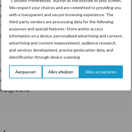
“Consent Preferences” button at the bottom of your screen.
ouders die willen vaccineren dit minstens een jaar
We respect your choices and are committed to providing you
reserveren. Zie het als een investering, niet als
with a transparent and secure browsing experience. The
third-party vendors are processing data for the following
mijn het grootste effect. Na een jaar kijken we wat
purposes and special features: Store and/or access
cces, want de melkveehouders die ermee zijn begonnen,
information on a device, personalized advertising and content,
advertising and content measurement, audience research,
and services development, precise geolocation data, and
identification through device scanning.
p het bedrijf simpel mogelijk moet zijn. “Kijk daar als
d naar. Kunnen de koeien bijvoorbeeld makkelijk
Aanpassen
Alles afwijzen
Alles accepteren
an te voren te weten. Vaccineren is een repeterende
 uitgevoerd.”