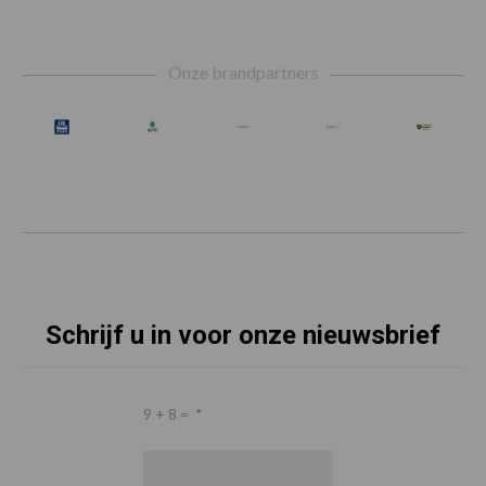
Footer
Onze brandpartners
Schrijf u in voor onze nieuwsbrief
9 + 8 =
*