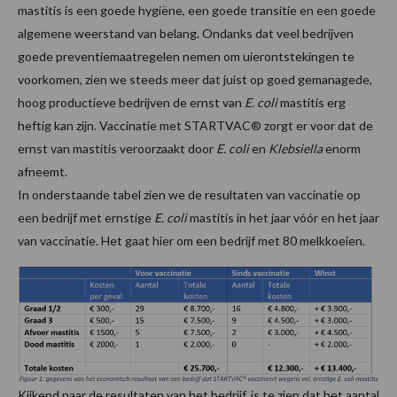
mastitis is een goede hygiëne, een goede transitie en een goede
algemene weerstand van belang. Ondanks dat veel bedrijven
goede preventiemaatregelen nemen om uierontstekingen te
voorkomen, zien we steeds meer dat juist op goed gemanagede,
hoog productieve bedrijven de ernst van
E. coli
mastitis erg
heftig kan zijn. Vaccinatie met STARTVAC® zorgt er voor dat de
ernst van mastitis veroorzaakt door
E. coli
en
Klebsiella
enorm
afneemt.
In onderstaande tabel zien we de resultaten van vaccinatie op
een bedrijf met ernstige
E. coli
mastitis in het jaar vóór en het jaar
van vaccinatie. Het gaat hier om een bedrijf met 80 melkkoeien.
Kijkend naar de resultaten van het bedrijf, is te zien dat het aantal