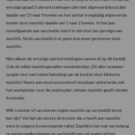
ernstige graad 3 uierontstekingen (die niet afgevoerd/dood zijn)
daalde van 15 naar 9 koeien en het aantal vroegtijdig afgevoerde
koeien door mastitis daalde van 5 naar 2 koeien. In het jaar
voorafgaande aan vaccinatie stierf er één koe ten gevolge van
mastitis. Sinds vaccinatie is er geen koe meer gestorven door
mastitis.
Niet alleen de ernstige uierontstekingen namen af op dit bedrijf,
Ook de milde mastitisgevallen verminderden. Dit alles tezamen
zorgde voor een ruime halvering van de kosten door klinische
mastitis! Naast een mooi economisch resultaat verbeterde ook
het werkplezier voor de veehouder; minder mastitis geeft minder
frustratie.
Wilt u weten of vaccineren tegen mastitis op uw bedrijf zinvol
kan zijn? Vul dan als eerste de kosten die u heeft aan mastitis
eens in volgens bovenstaande tabel. Daarbij is het ook van belang
te weten welke kiemen op uw bedrijf een rol spelen bij het