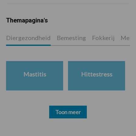
Themapagina's
Diergezondheid
Bemesting
Fokkerij
Melkv
Mastitis
Hittestress
Toon meer