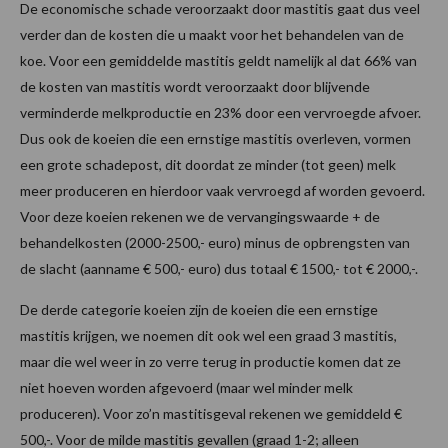
De economische schade veroorzaakt door mastitis gaat dus veel
verder dan de kosten die u maakt voor het behandelen van de
koe. Voor een gemiddelde mastitis geldt namelijk al dat 66% van
de kosten van mastitis wordt veroorzaakt door blijvende
verminderde melkproductie en 23% door een vervroegde afvoer.
Dus ook de koeien die een ernstige mastitis overleven, vormen
een grote schadepost, dit doordat ze minder (tot geen) melk
meer produceren en hierdoor vaak vervroegd af worden gevoerd.
Voor deze koeien rekenen we de vervangingswaarde + de
behandelkosten (2000-2500,- euro) minus de opbrengsten van
de slacht (aanname € 500,- euro) dus totaal € 1500,- tot € 2000,-.
De derde categorie koeien zijn de koeien die een ernstige
mastitis krijgen, we noemen dit ook wel een graad 3 mastitis,
maar die wel weer in zo verre terug in productie komen dat ze
niet hoeven worden afgevoerd (maar wel minder melk
produceren). Voor zo’n mastitisgeval rekenen we gemiddeld €
500,-. Voor de milde mastitis gevallen (graad 1-2; alleen