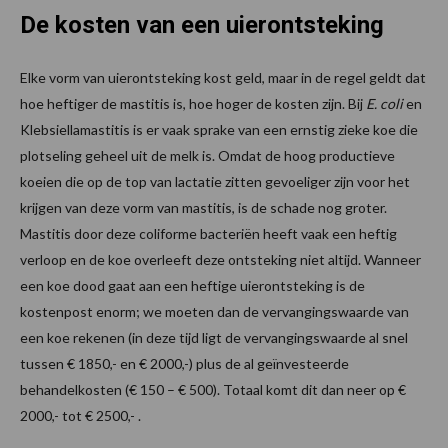
De kosten van een uierontsteking
Elke vorm van uierontsteking kost geld, maar in de regel geldt dat
hoe heftiger de mastitis is, hoe hoger de kosten zijn. Bij
E. coli
en
Klebsiellamastitis is er vaak sprake van een ernstig zieke koe die
plotseling geheel uit de melk is. Omdat de hoog productieve
koeien die op de top van lactatie zitten gevoeliger zijn voor het
krijgen van deze vorm van mastitis, is de schade nog groter.
Mastitis door deze coliforme bacteriën heeft vaak een heftig
verloop en de koe overleeft deze ontsteking niet altijd. Wanneer
een koe dood gaat aan een heftige uierontsteking is de
kostenpost enorm; we moeten dan de vervangingswaarde van
een koe rekenen (in deze tijd ligt de vervangingswaarde al snel
tussen € 1850,- en € 2000,-) plus de al geïnvesteerde
behandelkosten (€ 150 – € 500). Totaal komt dit dan neer op €
2000,- tot € 2500,- .