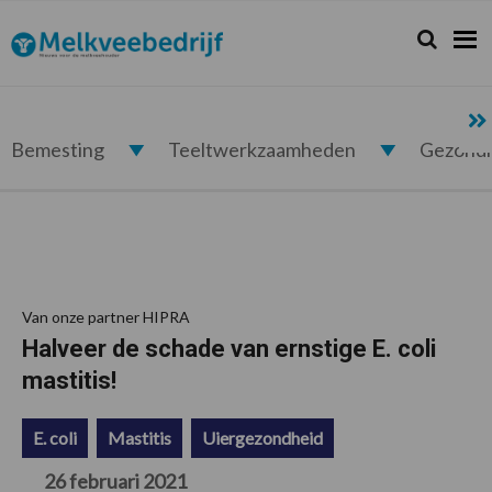
Spring
Door
Spring
Spring
naar
naar
naar
naar
Zoeken...
Zoek
Melkveebedrijf.nl
de
de
de
de
hoofdnavigatie
hoofd
eerste
voettekst
inhoud
sidebar
Bemesting
Teeltwerkzaamheden
Gezond
Van onze partner HIPRA
Halveer de schade van ernstige E. coli
mastitis!
E. coli
Mastitis
Uiergezondheid
26 februari 2021