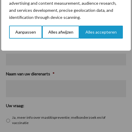
advertising and content measurement, audience research,
and services development, precise geolocation data, and
identification through device scanning.
E-mailadres
Aanpassen
Alles afwijzen
Alles accepteren
Telefoon
Naam van uw dierenarts
*
Uw vraag:
Ja, meer info over mastitispreventie; melkonderzoek en/of
vaccinatie