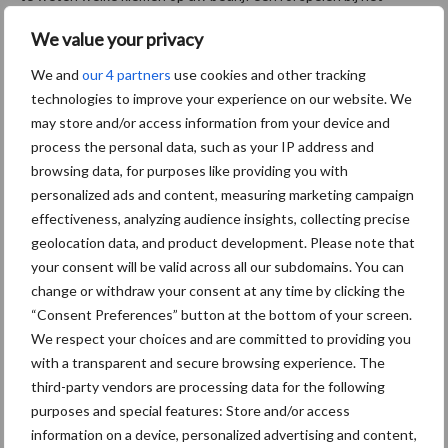
ontstaan van uierontstekingen. Uw dierenarts kan u verder
We value your privacy
adviseren over de te nemen management maatregelen om de
uiergezondheid op uw bedrijf te verbeteren. Vaccinatie met
We and
our 4 partners
use cookies and other tracking
technologies to improve your experience on our website. We
STARTVAC® zorgt ervoor dat de weerstand van uw koeien
may store and/or access information from your device and
tegen
E. coli
en
Klebsiella
mastitis wordt verhoogd. Daarnaast is
process the personal data, such as your IP address and
STARTVAC® werkzaam tegen
Staphylococcus aureus
en biofilm
browsing data, for purposes like providing you with
vormende CNS-en. Vaccinatie past in een totaal aanpak waarin
personalized ads and content, measuring marketing campaign
alle risicofactoren die een rol spelen bij de uiergezondheid dienen
effectiveness, analyzing audience insights, collecting precise
te worden aangepakt.
geolocation data, and product development. Please note that
your consent will be valid across all our subdomains. You can
Wilt u meer informatie ontvangen
over preventie en vaccineren
change or withdraw your consent at any time by clicking the
in de strijd tegen mastitis? Neem dan contact op middels het
“Consent Preferences” button at the bottom of your screen.
Hipra contact formulier.
We respect your choices and are committed to providing you
Contactformulier Hipra
with a transparent and secure browsing experience. The
third-party vendors are processing data for the following
purposes and special features: Store and/or access
Bedrijfsnaam
*
information on a device, personalized advertising and content,