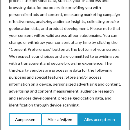
process the personal data, such as your IP address and
Begin iedere lactatie met
browsing data, for purposes like providing you with
een probleemloze opfok
personalized ads and content, measuring marketing campaign
effectiveness, analyzing audience insights, collecting precise
geolocation data, and product development. Please note that
your consent will be valid across all our subdomains. You can
Van onze partner MSD
change or withdraw your consent at any time by clicking the
Praktische tips voor
effectieve
“Consent Preferences” button at the bottom of your screen.
vliegenbestrijding
We respect your choices and are committed to providing you
with a transparent and secure browsing experience. The
third-party vendors are processing data for the following
purposes and special features: Store and/or access
Diergezondheid
Bemesting
Fokkerij
Melkv
information on a device, personalized advertising and content,
advertising and content measurement, audience research,
and services development, precise geolocation data, and
identification through device scanning.
Mastitis
Hittestress
Aanpassen
Alles afwijzen
Alles accepteren