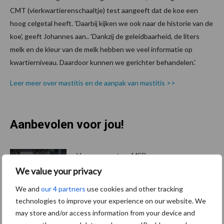
CMT (vierkwartierenschaaltje) test aangeeft dat de koe een
hoog celgetal heeft. 'Daarbij kijken we ook naar de historie van de
koe', geeft Johannes aan.. 'Dankzij de geleidbaarheid, de liters
melk en de kleur van de melk hebben we veel informatie op
kwartierniveau. Daardoor kunnen we gerichter behandelen.'
Leer meer over mastitis en de aanpak van mastitis >>
Aanbevolen voor jou!
P
S
Van onze partner MSD
NRM 2017: nieuwste
We value your privacy
revolutie pour-on-pijnstilling
We and
our 4 partners
use cookies and other tracking
technologies to improve your experience on our website. We
may store and/or access information from your device and
Van onze partner MSD