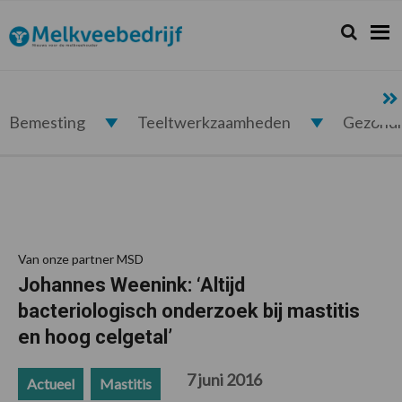
Spring
Door
Spring
Spring
naar
naar
naar
naar
Zoeken...
Zoek
Melkveebedrijf.nl
de
de
de
de
hoofdnavigatie
hoofd
eerste
voettekst
inhoud
sidebar
Bemesting
Teeltwerkzaamheden
Gezond
Van onze partner MSD
Johannes Weenink: ‘Altijd
bacteriologisch onderzoek bij mastitis
en hoog celgetal’
7 juni 2016
Actueel
Mastitis