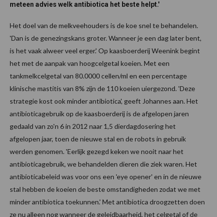
meteen advies welk antibiotica het beste helpt.'
Het doel van de melkveehouders is de koe snel te behandelen.
'Dan is de genezingskans groter. Wanneer je een dag later bent,
is het vaak alweer veel erger.' Op kaasboerderij Weenink begint
het met de aanpak van hoogcelgetal koeien. Met een
tankmelkcelgetal van 80.0000 cellen/ml en een percentage
klinische mastitis van 8% zijn de 110 koeien uiergezond. 'Deze
strategie kost ook minder antibiotica', geeft Johannes aan. Het
antibioticagebruik op de kaasboerderij is de afgelopen jaren
gedaald van zo'n 6 in 2012 naar 1,5 dierdagdosering het
afgelopen jaar, toen de nieuwe stal en de robots in gebruik
werden genomen. 'Eerlijk gezegd keken we nooit naar het
antibioticagebruik, we behandelden dieren die ziek waren. Het
antibioticabeleid was voor ons een 'eye opener' en in de nieuwe
stal hebben de koeien de beste omstandigheden zodat we met
minder antibiotica toekunnen.' Met antibiotica droogzetten doen
ze nu alleen nog wanneer de geleidbaarheid, het celgetal of de