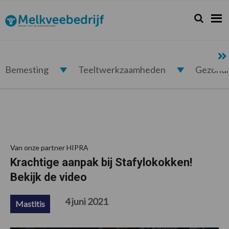
Spring
Door
Spring
Spring
naar
naar
naar
naar
Zoeken...
Zoek
Melkveebedrijf.nl
de
de
de
de
hoofdnavigatie
hoofd
eerste
voettekst
inhoud
sidebar
Bemesting
Teeltwerkzaamheden
Gezond
Van onze partner HIPRA
Krachtige aanpak bij Stafylokokken!
Bekijk de video
4 juni 2021
Mastitis