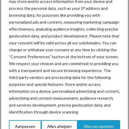
may store and/or access information from your device and
Eventuele opmerking:
process the personal data, such as your IP address and
browsing data, for purposes like providing you with
personalized ads and content, measuring marketing campaign
effectiveness, analyzing audience insights, collecting precise
geolocation data, and product development. Please note that
your consent will be valid across all our subdomains. You can
change or withdraw your consent at any time by clicking the
“Consent Preferences” button at the bottom of your screen.
We respect your choices and are committed to providing you
with a transparent and secure browsing experience. The
third-party vendors are processing data for the following
purposes and special features: Store and/or access
Aanbevolen voor jou!
P
information on a device, personalized advertising and content,
advertising and content measurement, audience research,
S
and services development, precise geolocation data, and
Van onze partner HIPRA
Weer een Streptococcus
identification through device scanning.
uberis mastitis, wat te
doen?
Aanpassen
Alles afwijzen
Alles accepteren