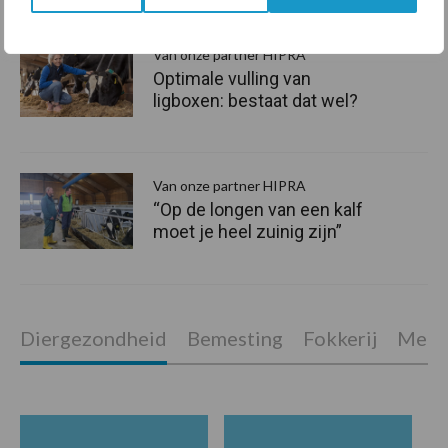
Van onze partner HIPRA
Optimale vulling van
ligboxen: bestaat dat wel?
Van onze partner HIPRA
“Op de longen van een kalf
moet je heel zuinig zijn”
Diergezondheid
Bemesting
Fokkerij
Melkv