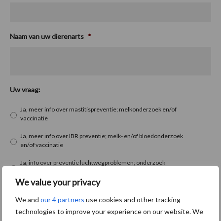
Naam van uw dierenarts
*
Uw vraag:
Ja, meer info over mastitispreventie; melkonderzoek en/of
vaccinatie
Ja, meer info over IBR preventie; melk- en/of bloedonderzoek
en/of vaccinatie
Ja, info over preventie luchtwegproblemen; onderzoek
longspoeling of vaccinatie
We value your privacy
We and
our 4 partners
use cookies and other tracking
technologies to improve your experience on our website. We