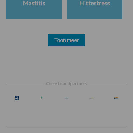
Mastitis
Hittestress
Toon meer
Footer
Onze brandpartners