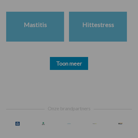
Mastitis
Hittestress
Toon meer
Footer
Onze brandpartners