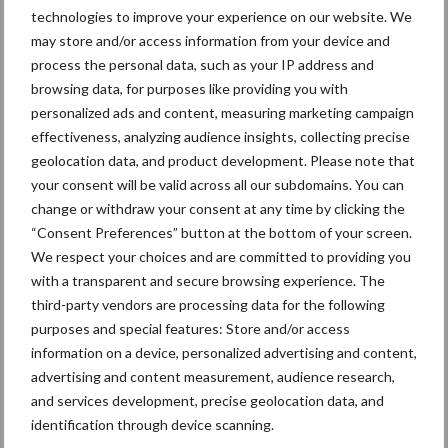
betere resultaten dit zomer, neem dan nu contact op met uw
technologies to improve your experience on our website. We
dierenarts en begin vandaag nog met Startvac vaccineren!
may store and/or access information from your device and
process the personal data, such as your IP address and
browsing data, for purposes like providing you with
personalized ads and content, measuring marketing campaign
effectiveness, analyzing audience insights, collecting precise
geolocation data, and product development. Please note that
your consent will be valid across all our subdomains. You can
change or withdraw your consent at any time by clicking the
“Consent Preferences” button at the bottom of your screen.
We respect your choices and are committed to providing you
with a transparent and secure browsing experience. The
third-party vendors are processing data for the following
Aanbevolen voor jou!
P
purposes and special features: Store and/or access
information on a device, personalized advertising and content,
S
advertising and content measurement, audience research,
Van onze partner HIPRA
Weer een Streptococcus
and services development, precise geolocation data, and
uberis mastitis, wat te
identification through device scanning.
doen?