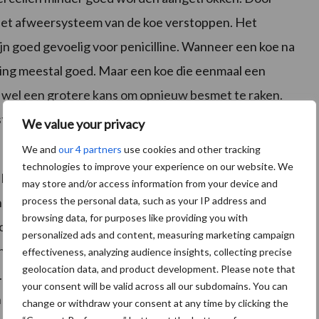
 het afweersysteem van de koe verstoppen. Het
n goed gevoelig voor penicilline. Wanneer een koe na
zing meestal goed. Maar een koe die eenmaal een
t wel een grotere kans om opnieuw besmet te raken.
ogstand. Doordat veel koeien hierdoor steeds opnieuw
We value your privacy
We and
our 4 partners
use cookies and other tracking
technologies to improve your experience on our website. We
k heel slecht. Daarnaast kan
S. uberis
een kwartier ook
may store and/or access information from your device and
process the personal data, such as your IP address and
an de gevallen. Deze chronisch geïnfecteerde koeien
browsing data, for purposes like providing you with
rden door zich in het uier vast te hechten en een
personalized ads and content, measuring marketing campaign
n tezamen zorgen voor het typische beeld van
S.
effectiveness, analyzing audience insights, collecting precise
geolocation data, and product development. Please note that
s. Om te weten welke preventieve maatregelen het
your consent will be valid across all our subdomains. You can
n hoe de bacterie zich gedraagt.
change or withdraw your consent at any time by clicking the