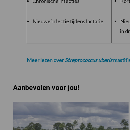
Chronische infecties
Kort
Nieuwe infectie tijdens lactatie
Nieu
in d
Meer lezen over
Streptococcus uberis
mastitis
Aanbevolen voor jou!