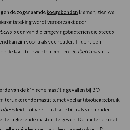
tegen de zogenaamde
koegebonden
kiemen, zien we
uierontsteking wordt veroorzaakt door
beris
is een van die omgevingsbacteriën die steeds
nd kan zijn voor u als veehouder. Tijdens een
den de laatste inzichten omtrent
S.uberis
mastitis
de van de klinische mastitis gevallen bij BO
 terugkerende mastitis, met veel antibiotica gebruik,
 uberis
leidt tot veel frustratie bij u als veehouder
l terugkerende mastitis te geven. De bacterie zorgt
weercellen minder goed worden aangetrokken. Door