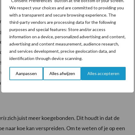
“Consent Preferences” button at the bottom of your screen.
We respect your choices and are committed to providing you
with a transparent and secure browsing experience. The
ing in omgevings- en koegebonden kiemen niet geheel.
third-party vendors are processing data for the following
purposes and special features: Store and/or access
gebonden en besmetten een uier dus vanuit de
information on a device, personalized advertising and content,
 en stro erg goed kan handhaven kan de afkalfstal
advertising and content measurement, audience research,
and services development, precise geolocation data, and
derzoek laat zien dat op
S. uberis
bedrijven de bacterie
identification through device scanning.
 uitloop van de stal, looppaden in het algemeen en
imtes en de koeien zelf is dus van groot belang om
Aanpassen
Alles afwijzen
Alles accepteren
regelen helpen uiteraard ook in de preventie van
ris
zich juist meer koegebonden. Dit houdt in dat de
koe naar koe kan verspreiden. Om te weten of je op een