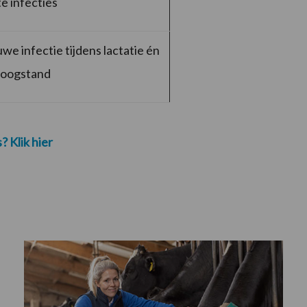
e infecties
we infectie tijdens lactatie én
roogstand
? Klik hier