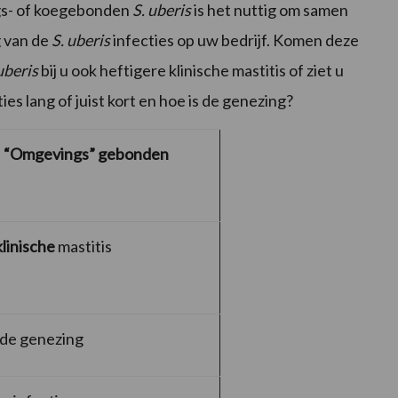
gs- of koegebonden
S. uberis
is het nuttig om samen
g van de
S. uberis
infecties op uw bedrijf. Komen deze
uberis
bij u ook heftigere klinische mastitis of ziet u
es lang of juist kort en hoe is de genezing?
“Omgevings” gebonden
klinische
mastitis
de genezing