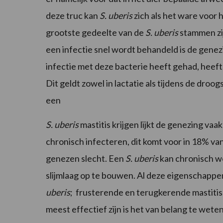
deze truc kan
S. uberis
zich als het ware voor
grootste gedeelte van de
S. uberis
stammen zij
een infectie snel wordt behandeld is de gene
infectie met deze bacterie heeft gehad, heef
Dit geldt zowel in lactatie als tijdens de dro
een
S. uberis
mastitis krijgen lijkt de genezing vaa
chronisch infecteren, dit komt voor in 18% v
genezen slecht. Een
S. uberis
kan chronisch wo
slijmlaag op te bouwen. Al deze eigenschappe
uberis
; frusterende en terugkerende mastiti
meest effectief zijn is het van belang te wete