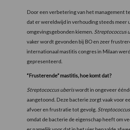
Door een verbetering van het management 
dat er wereldwijd in verhouding steeds meer 
omgevingsgebonden kiemen.
Streptococcus u
vaker wordt gevonden bij BO en zeer frustrere
internationaal mastitis congres in Milaan wer
gepresenteerd.
“Frusterende” mastitis, hoe komt dat?
Streptococcus uberis
wordt in ongeveer éénder
aangetoond. Deze bacterie zorgt vaak voor een
afvoer en frustratie tot gevolg.
Streptococcus
omdat de bacterie de eigenschap heeft om vee
er namelijk voor dat in het uier bepaalde af