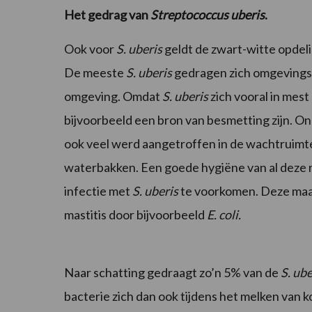
Het gedrag van
Streptococcus uberis
.
Ook voor
S. uberis
geldt de zwart-witte opdel
De meeste
S. uberis
gedragen zich omgevings
omgeving. Omdat
S. uberis
zich vooral in mest
bijvoorbeeld een bron van besmetting zijn. On
ook veel werd aangetroffen in de wachtruimte,
waterbakken. Een goede hygiëne van al deze ru
infectie met
S. uberis
te voorkomen. Deze maat
mastitis door bijvoorbeeld
E. coli.
Naar schatting gedraagt zo’n 5% van de
S. ube
bacterie zich dan ook tijdens het melken van 