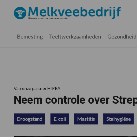
Spring
Door
Spring
Spring
naar
naar
naar
naar
Melkveebedrijf.nl
de
de
de
de
hoofdnavigatie
hoofd
eerste
voettekst
inhoud
sidebar
Bemesting
Teeltwerkzaamheden
Gezondheid
Van onze partner HIPRA
Neem controle over Strep
Droogstand
E. coli
Mastitis
Stalhygiëne