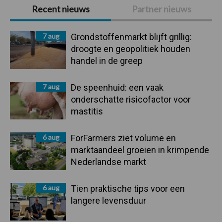
Primaire
Recent nieuws
Partner nieuws
Sidebar
7 aug
Grondstoffenmarkt blijft grillig:
droogte en geopolitiek houden
handel in de greep
7 aug
De speenhuid: een vaak
onderschatte risicofactor voor
mastitis
6 aug
ForFarmers ziet volume en
marktaandeel groeien in krimpende
Nederlandse markt
6 aug
Tien praktische tips voor een
langere levensduur