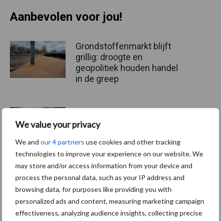
Aanbevolen voor jou!
Grondstoffenmarkt blijft
grillig: droogte en
geopolitiek houden handel
in de greep
De speenhuid: een vaak
onderschatte risicofactor
We value your privacy
voor mastitis
We and
our 4 partners
use cookies and other tracking
technologies to improve your experience on our website. We
may store and/or access information from your device and
ForFarmers ziet volume en
process the personal data, such as your IP address and
marktaandeel groeien in
browsing data, for purposes like providing you with
krimpende Nederlandse
personalized ads and content, measuring marketing campaign
markt
effectiveness, analyzing audience insights, collecting precise