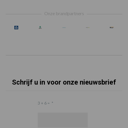
Footer
Onze brandpartners
Schrijf u in voor onze nieuwsbrief
3 + 6 =
*