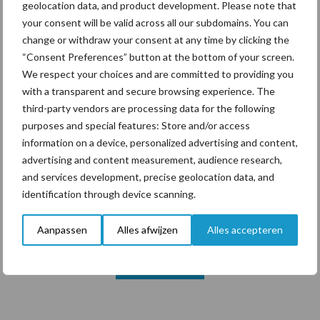
geolocation data, and product development. Please note that
your consent will be valid across all our subdomains. You can
change or withdraw your consent at any time by clicking the
Themapagina's
“Consent Preferences” button at the bottom of your screen.
We respect your choices and are committed to providing you
Diergezondheid
Bemesting
Fokkerij
Melkv
with a transparent and secure browsing experience. The
third-party vendors are processing data for the following
purposes and special features: Store and/or access
information on a device, personalized advertising and content,
advertising and content measurement, audience research,
Mastitis
Hittestress
and services development, precise geolocation data, and
identification through device scanning.
Aanpassen
Alles afwijzen
Alles accepteren
Toon meer