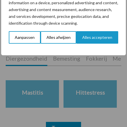
information on a device, personalized advertising and content,
hygieneoplossingen is in
advertising and content measurement, audience research,
Polen groter dan ooit”
and services development, precise geolocation data, and
identification through device scanning.
Aanpassen
Alles afwijzen
Alles accepteren
Themapagina's
Diergezondheid
Bemesting
Fokkerij
Melkv
Mastitis
Hittestress