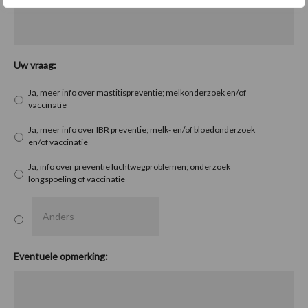
Uw vraag:
Ja, meer info over mastitispreventie; melkonderzoek en/of
vaccinatie
Ja, meer info over IBR preventie; melk- en/of bloedonderzoek
en/of vaccinatie
Ja, info over preventie luchtwegproblemen; onderzoek
longspoeling of vaccinatie
Eventuele opmerking: