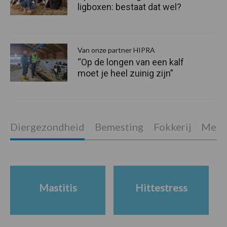
ligboxen: bestaat dat wel?
Van onze partner HIPRA
“Op de longen van een kalf
moet je heel zuinig zijn”
Diergezondheid
Bemesting
Fokkerij
Melkv
Mastitis
Hittestress