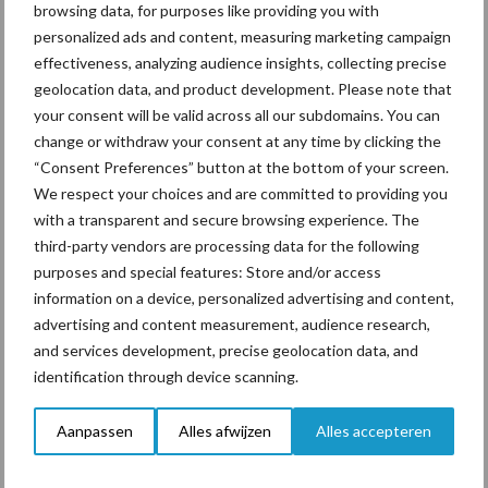
Nederland) 06-8279 0165 of Anne-Lynn Geertshuis (Oost
browsing data, for purposes like providing you with
Nederland) 06-2046 9304. U kunt ook onderstaand
personalized ads and content, measuring marketing campaign
effectiveness, analyzing audience insights, collecting precise
contactformulier invullen, dan nemen wij contact met u op.
geolocation data, and product development. Please note that
Contactformulier Hipra
your consent will be valid across all our subdomains. You can
change or withdraw your consent at any time by clicking the
Bedrijfsnaam
*
“Consent Preferences” button at the bottom of your screen.
We respect your choices and are committed to providing you
with a transparent and secure browsing experience. The
third-party vendors are processing data for the following
purposes and special features: Store and/or access
E-mailadres
information on a device, personalized advertising and content,
advertising and content measurement, audience research,
and services development, precise geolocation data, and
Telefoon
identification through device scanning.
Aanpassen
Alles afwijzen
Alles accepteren
Naam van uw dierenarts
*