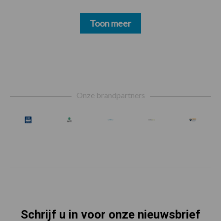
Toon meer
Footer
Onze brandpartners
Schrijf u in voor onze nieuwsbrief