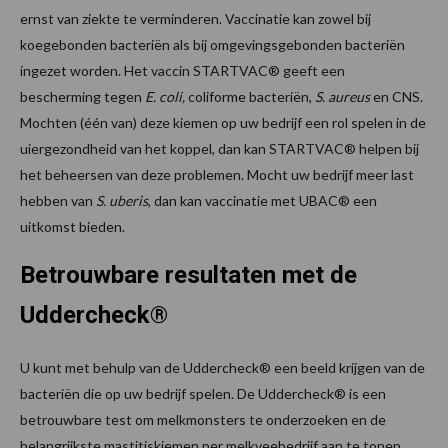
ernst van ziekte te verminderen. Vaccinatie kan zowel bij
koegebonden bacteriën als bij omgevingsgebonden bacteriën
ingezet worden. Het vaccin STARTVAC® geeft een
bescherming tegen
E. coli,
coliforme bacteriën,
S. aureus
en CNS.
Mochten (één van) deze kiemen op uw bedrijf een rol spelen in de
uiergezondheid van het koppel, dan kan STARTVAC® helpen bij
het beheersen van deze problemen. Mocht uw bedrijf meer last
hebben van
S. uberis
, dan kan vaccinatie met UBAC® een
uitkomst bieden.
Betrouwbare resultaten met de
Uddercheck®
U kunt met behulp van de Uddercheck® een beeld krijgen van de
bacteriën die op uw bedrijf spelen. De Uddercheck® is een
betrouwbare test om melkmonsters te onderzoeken en de
belangrijkste mastitiskiemen per melkveebedrijf aan te tonen.