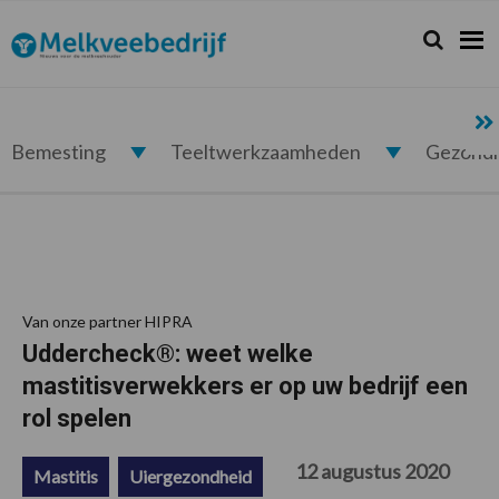
Spring
Door
Spring
Spring
naar
naar
naar
naar
Zoeken...
Zoek
Melkveebedrijf.nl
de
de
de
de
hoofdnavigatie
hoofd
eerste
voettekst
inhoud
sidebar
Bemesting
Teeltwerkzaamheden
Gezond
Van onze partner HIPRA
Uddercheck®: weet welke
mastitisverwekkers er op uw bedrijf een
rol spelen
12 augustus 2020
Mastitis
Uiergezondheid