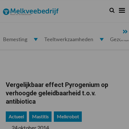
Spring
Door
Spring
Spring
naar
naar
naar
naar
Zoeken...
Zoek
Melkveebedrijf.nl
de
de
de
de
hoofdnavigatie
hoofd
eerste
voettekst
inhoud
sidebar
Bemesting
Teeltwerkzaamheden
Gezond
Vergelijkbaar effect Pyrogenium op
verhoogde geleidbaarheid t.o.v.
antibiotica
Actueel
Mastitis
Melkrobot
24 oktober 2014