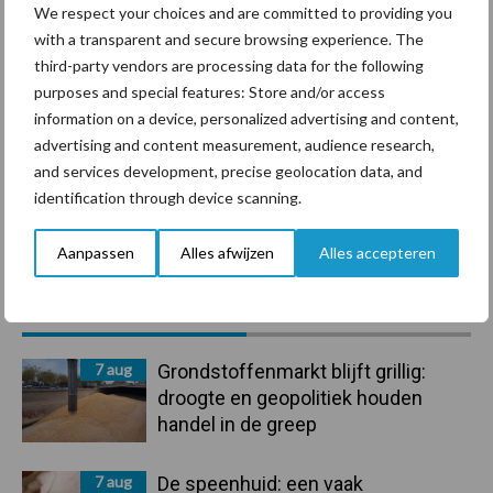
We respect your choices and are committed to providing you
with a transparent and secure browsing experience. The
Mastitis
Hittestress
third-party vendors are processing data for the following
purposes and special features: Store and/or access
information on a device, personalized advertising and content,
advertising and content measurement, audience research,
and services development, precise geolocation data, and
identification through device scanning.
Toon meer
Aanpassen
Alles afwijzen
Alles accepteren
Primaire
Recent nieuws
Partner nieuws
Sidebar
7 aug
Grondstoffenmarkt blijft grillig:
droogte en geopolitiek houden
handel in de greep
7 aug
De speenhuid: een vaak