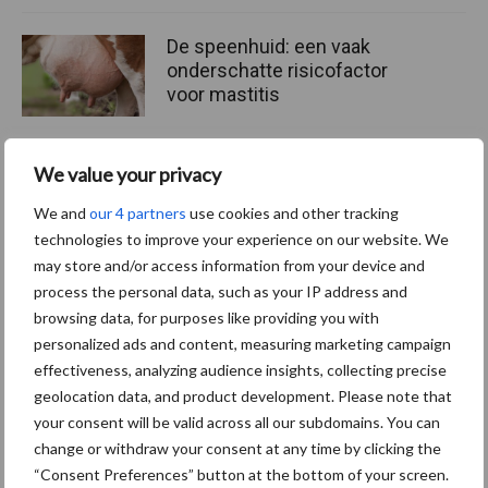
De speenhuid: een vaak
onderschatte risicofactor
voor mastitis
We value your privacy
ForFarmers ziet volume en
marktaandeel groeien in
We and
our 4 partners
use cookies and other tracking
krimpende Nederlandse
technologies to improve your experience on our website. We
markt
may store and/or access information from your device and
process the personal data, such as your IP address and
browsing data, for purposes like providing you with
personalized ads and content, measuring marketing campaign
Themapagina's
effectiveness, analyzing audience insights, collecting precise
geolocation data, and product development. Please note that
Diergezondheid
Bemesting
Fokkerij
Melkv
your consent will be valid across all our subdomains. You can
change or withdraw your consent at any time by clicking the
“Consent Preferences” button at the bottom of your screen.