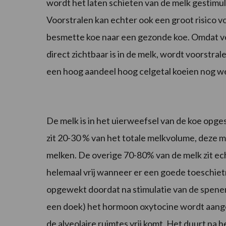
wordt het laten schieten van de melk gestimu
Voorstralen kan echter ook een groot risico
besmette koe naar een gezonde koe. Omdat ve
direct zichtbaar is in de melk, wordt voorstr
een hoog aandeel hoog celgetal koeien nog w
De melk is in het uierweefsel van de koe opges
zit 20-30 % van het totale melkvolume, deze me
melken. De overige 70-80% van de melk zit ech
helemaal vrij wanneer er een goede toeschiet
opgewekt doordat na stimulatie van de spenen
een doek) het hormoon oxytocine wordt aangem
de alveolaire ruimtes vrij komt. Het duurt n