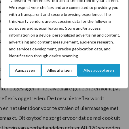
“Consent Preferences” button at the bottom of your screen.
leerd.
We respect your choices and are committed to providing you
 vormen op het overbrengen van kiemen van een
with a transparent and secure browsing experience. The
el koeien een bacteriële besmetting hebben die niet
third-party vendors are processing data for the following
purposes and special features: Store and/or access
alen op bedrijven met veel koegebonden bacteriën of
information on a device, personalized advertising and content,
el eens afgeraden.
advertising and content measurement, audience research,
and services development, precise geolocation data, and
identification through device scanning.
lagen in 2 verschillende onderdelen. In de cisternen
Aanpassen
Alles afwijzen
Alles accepteren
lk komt gemakkelijk en snel vrij bij het begin van het
ter opgeslagen in het alveolaire gedeelte en komt pas
reflex is opgetreden. De toeschietreflex wordt
 en het uier (door voor te stralen of uiermassage met
aakt. Dit oxytocine zorgt ervoor dat de melk ook uit
a het begin van voorbehandelen echter 60-120 seconden