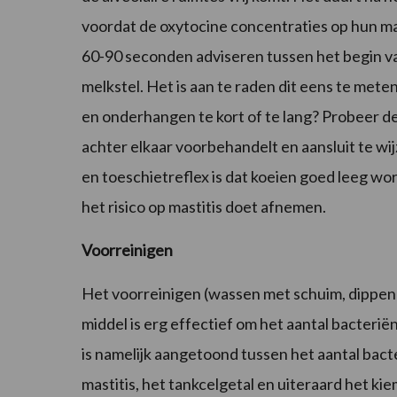
voordat de oxytocine concentraties op hun max
60-90 seconden adviseren tussen het begin 
melkstel. Het is aan te raden dit eens te mete
en onderhangen te kort of te lang? Probeer de
achter elkaar voorbehandelt en aansluit te w
en toeschietreflex is dat koeien goed leeg w
het risico op mastitis doet afnemen.
Voorreinigen
Het voorreinigen (wassen met schuim, dippen
middel is erg effectief om het aantal bacteri
is namelijk aangetoond tussen het aantal bact
mastitis, het tankcelgetal en uiteraard het k