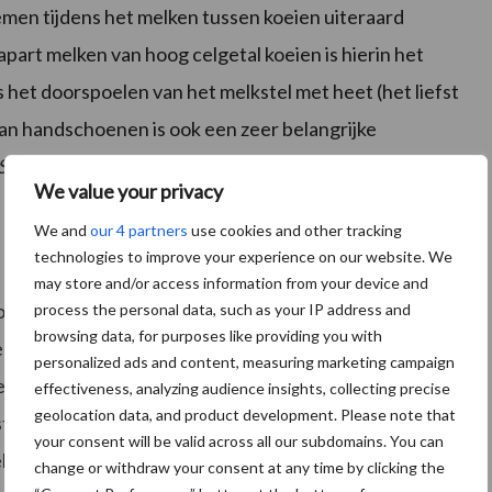
emen tijdens het melken tussen koeien uiteraard
part melken van hoog celgetal koeien is hierin het
is het doorspoelen van het melkstel met heet (het liefst
an handschoenen is ook een zeer belangrijke
Stafylococcus aureus
gemakkelijk via de handen van
We value your privacy
ene naar de andere koe.
We and
our 4 partners
use cookies and other tracking
technologies to improve your experience on our website. We
may store and/or access information from your device and
p veel bedrijven voorstralen. Sommige bedrijven
process the personal data, such as your IP address and
browsing data, for purposes like providing you with
en waarbij daar aanleiding toe is omdat er een
personalized ads and content, measuring marketing campaign
n in de melk. Het voordeel van voorstralen is
effectiveness, analyzing audience insights, collecting precise
geolocation data, and product development. Please note that
stitis snel worden opgespoord, uit de tank kunnen
your consent will be valid across all our subdomains. You can
andeld. Daarnaast stimuleert voorstralen het uier en
change or withdraw your consent at any time by clicking the