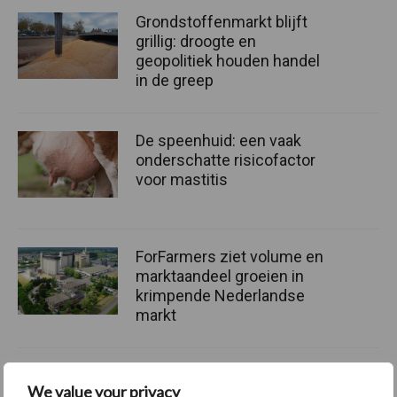
Grondstoffenmarkt blijft
grillig: droogte en
geopolitiek houden handel
in de greep
De speenhuid: een vaak
onderschatte risicofactor
voor mastitis
ForFarmers ziet volume en
marktaandeel groeien in
krimpende Nederlandse
markt
We value your privacy
Themapagina's