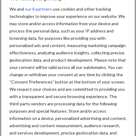
We and
our 4 partners
use cookies and other tracking
Diergezondheid
Bemesting
Fokkerij
Melkv
technologies to improve your experience on our website. We
may store and/or access information from your device and
process the personal data, such as your IP address and
browsing data, for purposes like providing you with
personalized ads and content, measuring marketing campaign
Mastitis
Hittestress
effectiveness, analyzing audience insights, collecting precise
geolocation data, and product development. Please note that
your consent will be valid across all our subdomains. You can
change or withdraw your consent at any time by clicking the
“Consent Preferences” button at the bottom of your screen.
We respect your choices and are committed to providing you
Toon meer
with a transparent and secure browsing experience. The
third-party vendors are processing data for the following
purposes and special features: Store and/or access
Primaire
information on a device, personalized advertising and content,
Recent nieuws
Partner nieuws
advertising and content measurement, audience research,
Sidebar
and services development, precise geolocation data, and