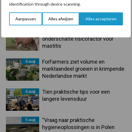
7 aug
Grondstoffenmarkt blijft grillig:
identification through device scanning.
droogte en geopolitiek houden
handel in de greep
Aanpassen
Alles afwijzen
Alles accepteren
7 aug
De speenhuid: een vaak
onderschatte risicofactor voor
mastitis
6 aug
ForFarmers ziet volume en
marktaandeel groeien in krimpende
Nederlandse markt
6 aug
Tien praktische tips voor een
langere levensduur
5 aug
“Vraag naar praktische
hygieneoplossingen is in Polen