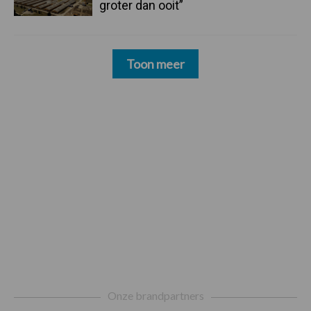
groter dan ooit”
Toon meer
Footer
Onze brandpartners