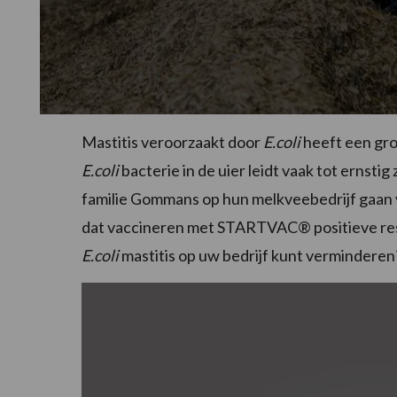
Mastitis veroorzaakt door
E.coli
heeft een gro
E.coli
bacterie in de uier leidt vaak tot ernsti
familie Gommans op hun melkveebedrijf gaan
dat vaccineren met STARTVAC® positieve resu
E.coli
mastitis op uw bedrijf kunt verminderen?