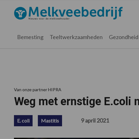
Spring
Door
Spring
Spring
naar
naar
naar
naar
Melkveebedrijf.nl
de
de
de
de
hoofdnavigatie
hoofd
eerste
voettekst
inhoud
sidebar
Bemesting
Teeltwerkzaamheden
Gezondheid
Van onze partner HIPRA
Weg met ernstige E.coli m
9 april 2021
E. coli
Mastitis