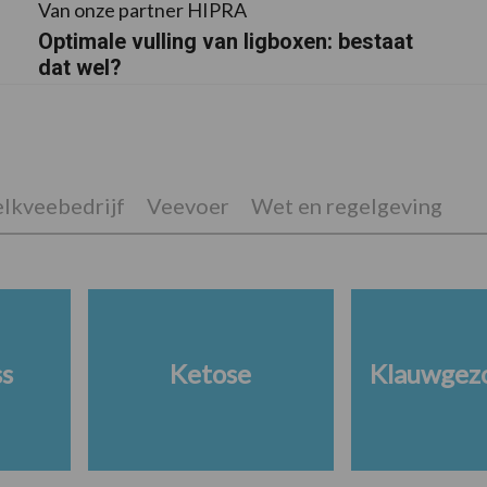
Van onze partner HIPRA
Optimale vulling van ligboxen: bestaat
dat wel?
lkveebedrijf
Veevoer
Wet en regelgeving
ss
Ketose
Klauwgez