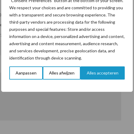
“Consent Preferences” button at the bottom of your screen.
We respect your choices and are committed to providing you
oek en/of vaccinatie
with a transparent and secure browsing experience. The
third-party vendors are processing data for the following
oedonderzoek en/of vaccinatie
purposes and special features: Store and/or access
zoek longspoeling of vaccinatie
information on a device, personalized advertising and content,
advertising and content measurement, audience research,
and services development, precise geolocation data, and
identification through device scanning.
Aanpassen
Alles afwijzen
Alles accepteren