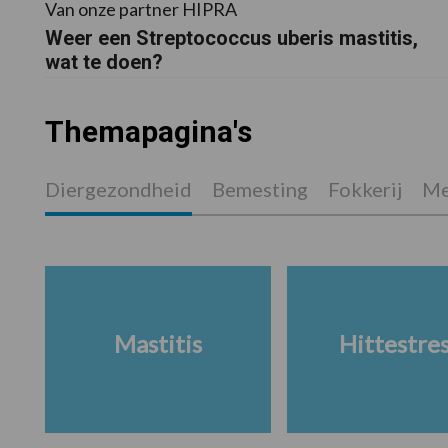
Van onze partner HIPRA
Weer een Streptococcus uberis mastitis,
wat te doen?
Themapagina's
Diergezondheid
Bemesting
Fokkerij
Me
Mastitis
Hittestre