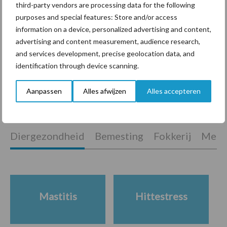
Begin iedere lactatie met
third-party vendors are processing data for the following
een probleemloze opfok
purposes and special features: Store and/or access
information on a device, personalized advertising and content,
advertising and content measurement, audience research,
and services development, precise geolocation data, and
Van onze partner MSD
identification through device scanning.
Praktische tips voor
effectieve
vliegenbestrijding
Aanpassen
Alles afwijzen
Alles accepteren
Diergezondheid
Bemesting
Fokkerij
Melkv
Mastitis
Hittestress