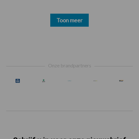
Toon meer
Footer
Onze brandpartners