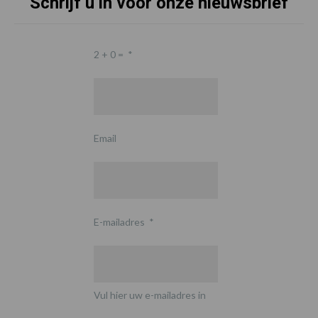
Schrijf u in voor onze nieuwsbrief
2 + 0 =
*
Email
E-mailadres
*
Vul hier uw e-mailadres in