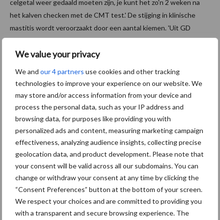
celgetal weer gedaald moeten zijn, je kunt het zo'n 2 weken na
het kalven checken met de CMT test.' De stijging in klinische
mastitis wordt veroorzaakt door een aantal kiemen. 'Uit GD
onderzoek bleken met name
Staphylococcus aureus
en
We value your privacy
Streptococcus uberis
.'
We and
our 4 partners
use cookies and other tracking
Leer meer over mastitis en de aanpak van mastitis >>
technologies to improve your experience on our website. We
may store and/or access information from your device and
process the personal data, such as your IP address and
Aanbevolen voor jou!
P
browsing data, for purposes like providing you with
personalized ads and content, measuring marketing campaign
S
effectiveness, analyzing audience insights, collecting precise
Van onze partner MSD
geolocation data, and product development. Please note that
NRM 2017: nieuwste
your consent will be valid across all our subdomains. You can
revolutie pour-on-pijnstilling
change or withdraw your consent at any time by clicking the
“Consent Preferences” button at the bottom of your screen.
We respect your choices and are committed to providing you
Van onze partner MSD
with a transparent and secure browsing experience. The