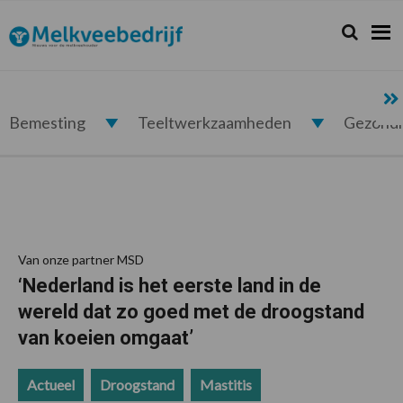
Spring
Door
Spring
Spring
naar
naar
naar
naar
Zoeken...
Zoek
Melkveebedrijf.nl
de
de
de
de
hoofdnavigatie
hoofd
eerste
voettekst
inhoud
sidebar
Bemesting
Teeltwerkzaamheden
Gezond
Van onze partner MSD
‘Nederland is het eerste land in de
wereld dat zo goed met de droogstand
van koeien omgaat’
Actueel
Droogstand
Mastitis