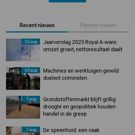
Primaire
Recent nieuws
Partner nieuws
Sidebar
10 aug
Jaarverslag 2025 Royal A-ware:
omzet groeit, nettoresultaat daalt
10 aug
Machines en werktuigen gewild
doelwit criminelen
7 aug
Grondstoffenmarkt blijft grillig:
droogte en geopolitiek houden
handel in de greep
7 aug
De speenhuid: een vaak