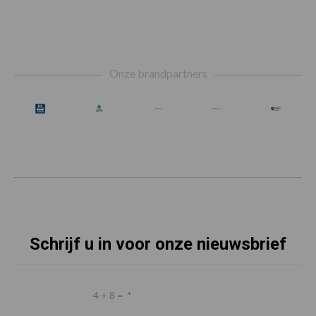
Footer
Onze brandpartners
Schrijf u in voor onze nieuwsbrief
4 + 8 =
*