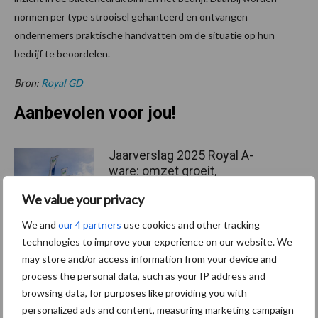
normen per type strooisel gehanteerd en ontvangen
ondernemers praktische handvatten om de situatie op hun
bedrijf te beoordelen.
Bron:
Royal GD
Aanbevolen voor jou!
Jaarverslag 2025 Royal A-
ware: omzet groeit,
nettoresultaat daalt
We value your privacy
We and
our 4 partners
use cookies and other tracking
technologies to improve your experience on our website. We
Machines en werktuigen
may store and/or access information from your device and
gewild doelwit criminelen
process the personal data, such as your IP address and
browsing data, for purposes like providing you with
personalized ads and content, measuring marketing campaign