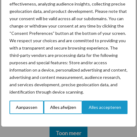
effectiveness, analyzing audience insights, collecting precise
Grondstoffenmarkt blijft
geolocation data, and product development. Please note that
grillig: droogte en
your consent will be valid across all our subdomains. You can
geopolitiek houden handel
change or withdraw your consent at any time by clicking the
in de greep
“Consent Preferences” button at the bottom of your screen.
We respect your choices and are committed to providing you
with a transparent and secure browsing experience. The
third-party vendors are processing data for the following
Diergezondheid
Bemesting
Fokkerij
Melkv
purposes and special features: Store and/or access
information on a device, personalized advertising and content,
advertising and content measurement, audience research,
and services development, precise geolocation data, and
identification through device scanning.
Mastitis
Hittestress
Aanpassen
Alles afwijzen
Alles accepteren
Toon meer