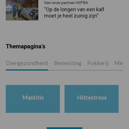
Van onze partner HIPRA
“Op de longen van een kalf
moet je heel zuinig zijn”
Themapagina's
Diergezondheid
Bemesting
Fokkerij
Melkv
Mastitis
Hittestress