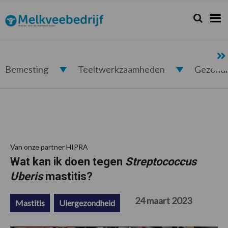
Spring
Door
Spring
Spring
naar
naar
naar
naar
Zoeken...
Zoek
Melkveebedrijf.nl
de
de
de
de
hoofdnavigatie
hoofd
eerste
voettekst
inhoud
sidebar
Bemesting
Teeltwerkzaamheden
Gezond
Van onze partner HIPRA
Wat kan ik doen tegen
Streptococcus
Uberis
mastitis?
24 maart 2023
Mastitis
Uiergezondheid