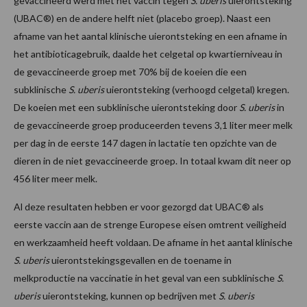
gevaccineerd werd met het vaccin tegen
S. uberis
uierontsteking
(UBAC®) en de andere helft niet (placebo groep). Naast een
afname van het aantal klinische uierontsteking en een afname in
het antibioticagebruik, daalde het celgetal op kwartierniveau in
de gevaccineerde groep met 70% bij de koeien die een
subklinische
S. uberis
uierontsteking (verhoogd celgetal) kregen.
De koeien met een subklinische uierontsteking door
S. uberis
in
de gevaccineerde groep produceerden tevens 3,1 liter meer melk
per dag in de eerste 147 dagen in lactatie ten opzichte van de
dieren in de niet gevaccineerde groep. In totaal kwam dit neer op
456 liter meer melk.
Al deze resultaten hebben er voor gezorgd dat UBAC® als
eerste vaccin aan de strenge Europese eisen omtrent veiligheid
en werkzaamheid heeft voldaan. De afname in het aantal klinische
S. uberis
uierontstekingsgevallen en de toename in
melkproductie na vaccinatie in het geval van een subklinische
S.
uberis
uierontsteking, kunnen op bedrijven met
S. uberis