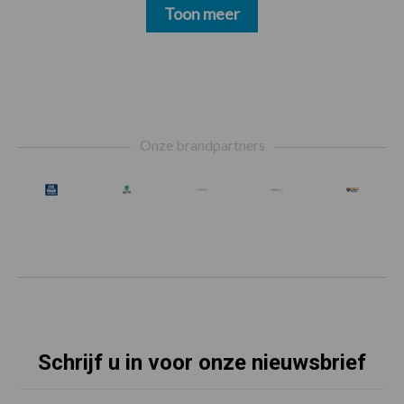
Toon meer
Footer
Onze brandpartners
Schrijf u in voor onze nieuwsbrief