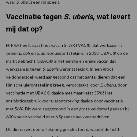
waar
S. uberis
een rol speelt.
Vaccinatie tegen
S. uberis
, wat levert
mij dat op?
HIPRA heeft naast het vaccin STARTVAC®, dat werkzaam is
tegen
E. coli
en
S. aureus
uierontsteking, in 2018 UBAC® op de
markt gebracht. UBAC® is het eerste en enige vaccin dat
werkzaam is tegen
S. uberis
uierontsteking. In een groot
veldonderzoek werd aangetoond dat het aantal dieren dat een
klinische uierontsteking kreeg, veroorzaakt door
S. uberis,
door
vaccinatie met UBAC® daalde met maar liefst 55%! Het
antibioticagebruik voor uierontsteking daalde door vaccinatie
met 56%. Dit werd aangetoond in een grote veldproef gedaan bij
600 koeien verdeeld over 6 Spaanse melkveebedrijven.
De dieren werden willekeurig geselecteerd, waarbij de helft