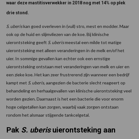
waar deze mastitisverwekker in 2018 nog met 14% op plek
drie stond.
S. uberis
kan goed overleven in (vuil) stro, mest en modder. Maar
ook op de huid en slijmvliezen van de koe. Bij klinische
uierontsteking geeft
S. uberis
meestal een milde tot matige
uierontsteking met alleen veranderingen in de melk en/of het
uier. In sommige gevallen kan echter ook een ernstige
uierontsteking ontstaan met veranderingen van melk en uier en
een zieke koe. Het kan zeer frustrerend zijn wanneer een bedrijf
kampt met
S. uberis
, aangezien de bacterie slecht reageert op
behandeling en herhaalgevallen van klinische uierontsteking veel
worden gezien. Daarnaast is het een bacterie die voor enorm
hoge celgetallen kan zorgen, waarbij vaak zorgen ontstaan
rondom het alsmaar stijgende tankcelgetal.
Pak
S. uberis
uierontsteking aan