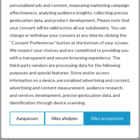
Vul het formulier in
personalized ads and content, measuring marketing campaign
effectiveness, analyzing audience insights, collecting precise
Bedrijfsnaam
*
geolocation data, and product development. Please note that
your consent will be valid across all our subdomains. You can
change or withdraw your consent at any time by clicking the
“Consent Preferences” button at the bottom of your screen.
We respect your choices and are committed to providing you
E-mailadres
with a transparent and secure browsing experience. The
third-party vendors are processing data for the following
purposes and special features: Store and/or access
Telefoon
information on a device, personalized advertising and content,
advertising and content measurement, audience research,
and services development, precise geolocation data, and
identification through device scanning.
Naam van uw dierenarts
*
Aanpassen
Alles afwijzen
Alles accepteren