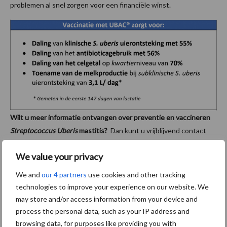
problemen al snel zorgen voor een financiële winst.
Wilt u meer informatie ontvangen over preventie en vaccineren
Streptococcus Uberis
mastitis?
Dan kunt u vrijblijvend contact
opnemen met een van onze dierenartsen: Jessica Hartjes, 06-
We value your privacy
3800 8533 (Nederland), Niels Groot Nibbelink (Zuid Nederland),
06-8100 2036, Sabine Hoogeveen (West Nederland) 06-8279
We and
our 4 partners
use cookies and other tracking
0165 of Anne-Lynn Geertshuis (Oost Nederland), 06-2046 9304.
technologies to improve your experience on our website. We
may store and/or access information from your device and
Productkenmerken STARTVAC® / UBAC® klik
hier
process the personal data, such as your IP address and
browsing data, for purposes like providing you with