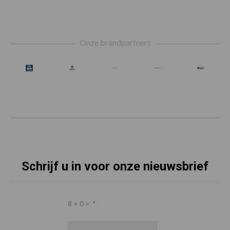
Footer
Onze brandpartners
Schrijf u in voor onze nieuwsbrief
8 + 0 =
*