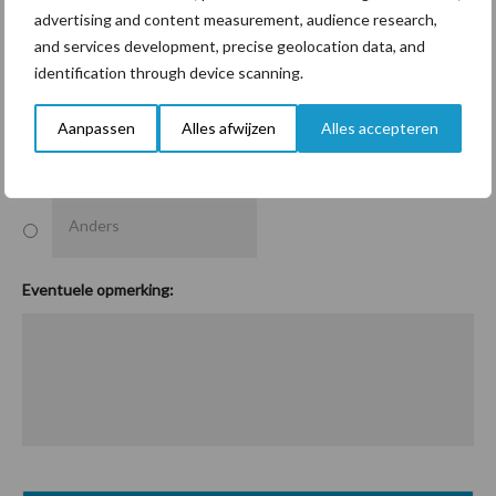
advertising and content measurement, audience research,
Ja, meer info over mastitispreventie; melkonderzoek en/of
and services development, precise geolocation data, and
vaccinatie
identification through device scanning.
Ja, meer info over IBR preventie; melk- en/of bloedonderzoek
en/of vaccinatie
Aanpassen
Alles afwijzen
Alles accepteren
Ja, info over preventie luchtwegproblemen; onderzoek
longspoeling of vaccinatie
Eventuele opmerking: