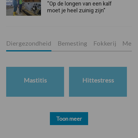
“Op de longen van een kalf
moet je heel zuinig zijn”
Diergezondheid
Bemesting
Fokkerij
Melkv
Mastitis
Hittestress
Toon meer