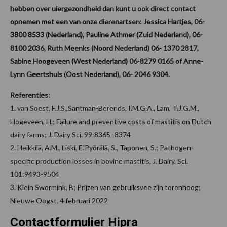
hebben over uiergezondheid dan kunt u ook direct contact
opnemen met een van onze dierenartsen: Jessica Hartjes, 06-
3800 8533 (Nederland), Pauline Athmer (Zuid Nederland), 06-
8100 2036, Ruth Meenks (Noord Nederland) 06- 1370 2817,
Sabine Hoogeveen (West Nederland) 06-8279 0165 of Anne-
Lynn Geertshuis (Oost Nederland), 06- 2046 9304.
Referenties:
1. van Soest, F.J.S.,Santman-Berends, I.M.G.A., Lam, T.J.G.M.,
Hogeveen, H.; Failure and preventive costs of mastitis on Dutch
dairy farms; J. Dairy Sci. 99:8365–8374
2. Heikkilä, A.M., Liski, E.’Pyörälä, S., Taponen, S.; Pathogen-
specific production losses in bovine mastitis, J. Dairy. Sci.
101:9493-9504
3. Klein Swormink, B; Prijzen van gebruiksvee zijn torenhoog;
Nieuwe Oogst, 4 februari 2022
Contactformulier Hipra