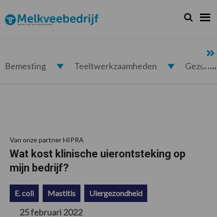
Spring
Door
Spring
Spring
naar
naar
naar
naar
Zoeken...
Zoek
Melkveebedrijf.nl
de
de
de
de
hoofdnavigatie
hoofd
eerste
voettekst
inhoud
sidebar
Bemesting
Teeltwerkzaamheden
Gezond
Van onze partner HIPRA
Wat kost klinische uierontsteking op
mijn bedrijf?
E. coli
Mastitis
Uiergezondheid
25 februari 2022