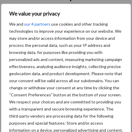
Bedrijfsnaam
*
We value your privacy
We and
our 4 partners
use cookies and other tracking
technologies to improve your experience on our website. We
may store and/or access information from your device and
E-mailadres
process the personal data, such as your IP address and
browsing data, for purposes like providing you with
personalized ads and content, measuring marketing campaign
effectiveness, analyzing audience insights, collecting precise
Telefoon
geolocation data, and product development. Please note that
your consent will be valid across all our subdomains. You can
change or withdraw your consent at any time by clicking the
“Consent Preferences” button at the bottom of your screen.
Naam van uw dierenarts
*
We respect your choices and are committed to providing you
with a transparent and secure browsing experience. The
third-party vendors are processing data for the following
purposes and special features: Store and/or access
Uw vraag:
information on a device, personalized advertising and content,