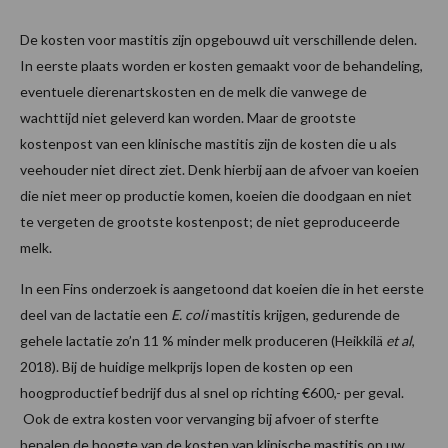
De kosten voor mastitis zijn opgebouwd uit verschillende delen.
In eerste plaats worden er kosten gemaakt voor de behandeling,
eventuele dierenartskosten en de melk die vanwege de
wachttijd niet geleverd kan worden. Maar de grootste
kostenpost van een klinische mastitis zijn de kosten die u als
veehouder niet direct ziet. Denk hierbij aan de afvoer van koeien
die niet meer op productie komen, koeien die doodgaan en niet
te vergeten de grootste kostenpost; de niet geproduceerde
melk.
In een Fins onderzoek is aangetoond dat koeien die in het eerste
deel van de lactatie een
E. coli
mastitis krijgen, gedurende de
gehele lactatie zo’n 11 % minder melk produceren (Heikkilä
et al
,
2018). Bij de huidige melkprijs lopen de kosten op een
hoogproductief bedrijf dus al snel op richting €600,- per geval.
Ook de extra kosten voor vervanging bij afvoer of sterfte
bepalen de hoogte van de kosten van klinische mastitis op uw