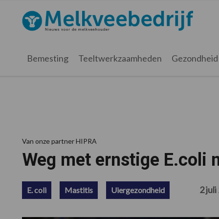
Spring
Door
Spring
Spring
naar
naar
naar
naar
Melkveebedrijf.nl
de
de
de
de
hoofdnavigatie
hoofd
eerste
voettekst
inhoud
sidebar
Bemesting
Teeltwerkzaamheden
Gezondheid
Van onze partner HIPRA
Weg met ernstige E.coli m
2 jul
E. coli
Mastitis
Uiergezondheid