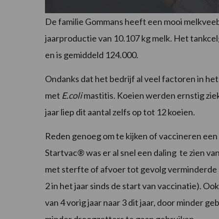
De familie Gommans heeft een mooi melkveeb
jaarproductie van 10.107 kg melk. Het tankcel
en is gemiddeld 124.000.
Ondanks dat het bedrijf al veel factoren in 
met
E.coli
mastitis. Koeien werden ernstig zi
jaar liep dit aantal zelfs op tot 12 koeien.
Reden genoeg om te kijken of vaccineren een 
Startvac® was er al snel een daling te zien va
met sterfte of afvoer tot gevolg verminderde 
2 in het jaar sinds de start van vaccinatie). O
van 4 vorig jaar naar 3 dit jaar, door minder g