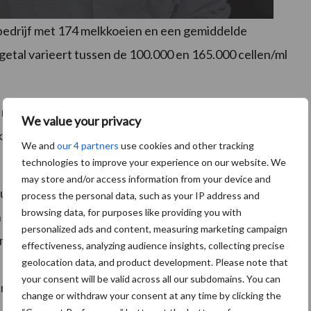
edrijf met 174 melkkoeien en een gemiddelde
getal varieert tussen de 100.000 en 165.000 cellen/ml
het management had aangepakt waren er veel problemen
We value your privacy
ek en moesten vaak worden afgevoerd, in het afgelopen
We and
our 4 partners
use cookies and other tracking
technologies to improve your experience on our website. We
may store and/or access information from your device and
uitkomst zou kunnen bieden. Met de inzet van
process the personal data, such as your IP address and
browsing data, for purposes like providing you with
n de ernst van de
E.coli
gevallen. De heftige mastitis
personalized ads and content, measuring marketing campaign
met circa 80% (van 12 in het jaar voor vaccineren naar
effectiveness, analyzing audience insights, collecting precise
geolocation data, and product development. Please note that
ok de totale dierdagdosering op bedrijfsniveau daalde,
your consent will be valid across all our subdomains. You can
ebruik van injectie preparaten antibiotica en door
change or withdraw your consent at any time by clicking the