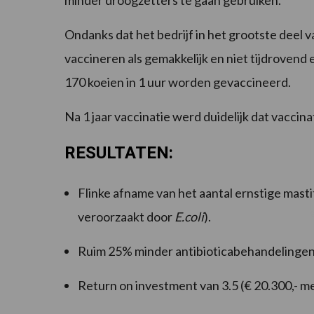
minder droogzetters te gaan gebruiken.
Ondanks dat het bedrijf in het grootste deel 
vaccineren als gemakkelijk en niet tijdroven
170 koeien in 1 uur worden gevaccineerd.
Na 1 jaar vaccinatie werd duidelijk dat vaccina
RESULTATEN:
Flinke afname van het aantal ernstige masti
veroorzaakt door
E.coli
).
Ruim 25% minder antibioticabehandelingen (
Return on investment van 3.5 (€ 20.300,- me