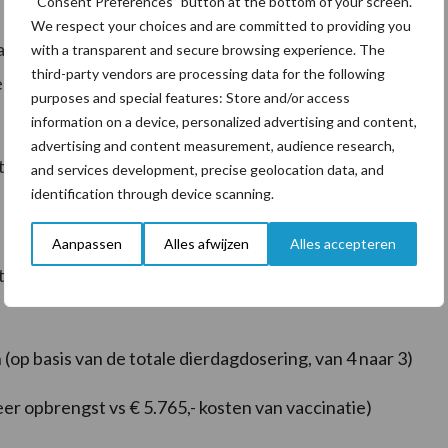
“Consent Preferences” button at the bottom of your screen.
We respect your choices and are committed to providing you
van de stal een buizen voerhek heeft, werd het
with a transparent and secure browsing experience. The
third-party vendors are processing data for the following
d ervaren. Met een stuk vastzethek kunnen gemiddeld
purposes and special features: Store and/or access
information on a device, personalized advertising and content,
advertising and content measurement, audience research,
tie met Startvac® een heel mooi resultaat laat zien.
and services development, precise geolocation data, and
identification through device scanning.
Aanpassen
Alles afwijzen
Alles accepteren
tisgevallen (ca. 80% minder ernstige mastitisgevallen
op basis van de totale dierdagdosering, van 4 naar 3)
er opbrengst vs € 5.765,- kosten van vaccinatie)