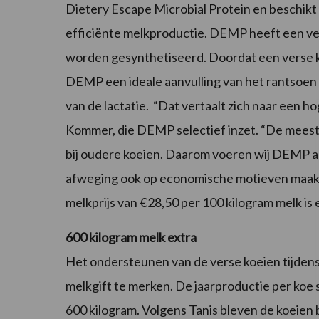
Dietery Escape Microbial Protein en beschikt
efficiënte melkproductie. DEMP heeft een ver
worden gesynthetiseerd. Doordat een verse koe
DEMP een ideale aanvulling van het rantsoen
van de lactatie. “Dat vertaalt zich naar een h
Kommer, die DEMP selectief inzet. “De meeste p
bij oudere koeien. Daarom voeren wij DEMP al
afweging ook op economische motieven maakt.
melkprijs van €28,50 per 100 kilogram melk is 
600 kilogram melk extra
Het ondersteunen van de verse koeien tijdens 
melkgift te merken. De jaarproductie per ko
600 kilogram. Volgens Tanis bleven de koeien 