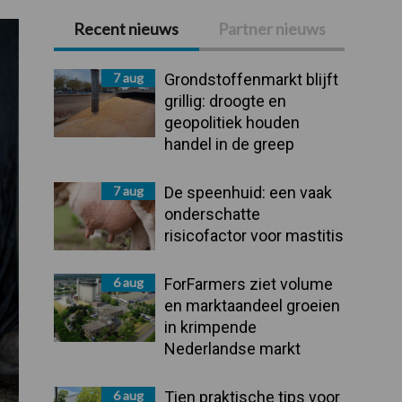
Recent nieuws
Partner nieuws
Primaire
Sidebar
7 aug
Grondstoffenmarkt blijft
grillig: droogte en
geopolitiek houden
handel in de greep
7 aug
De speenhuid: een vaak
onderschatte
risicofactor voor mastitis
6 aug
ForFarmers ziet volume
en marktaandeel groeien
in krimpende
Nederlandse markt
6 aug
Tien praktische tips voor