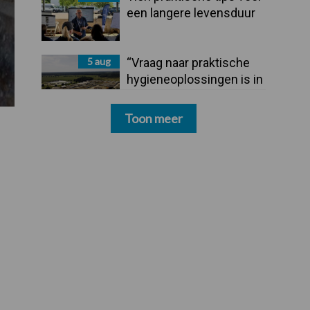
een langere levensduur
5 aug
“Vraag naar praktische
hygieneoplossingen is in
Polen groter dan ooit”
Toon meer