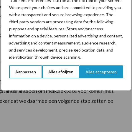
“Consent Preferences” button at the bottom of your screen.
l op vruchtbaarheidsvlak, want zonder diepe negatieve
We respect your choices and are committed to providing you
with a transparent and secure browsing experience. The
eter”, stelt de melkveehouder. Tanis staaft zijn
third-party vendors are processing data for the following
rheidsresultaten van het afgelopen jaar. “De
purposes and special features: Store and/or access
97 dagen en de koeien laten hun eerste tocht al na 10-
information on a device, personalized advertising and content,
advertising and content measurement, audience research,
and services development, precise geolocation data, and
identification through device scanning.
 vruchtbaarheid bevestigt Tanis in zijn keuze voor de
 het verleden had ik al goede ervaringen met Alltechs
Aanpassen
Alles afwijzen
Alles accepteren
, organische gist en een mycotoxinebinder zitten. De
ogstandsrantsoen om melkziekte te voorkomen met
 zeker dat we daarmee een volgende stap zetten op