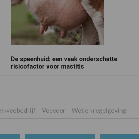
De speenhuid: een vaak onderschatte
risicofactor voor mastitis
lkveebedrijf
Veevoer
Wet en regelgeving