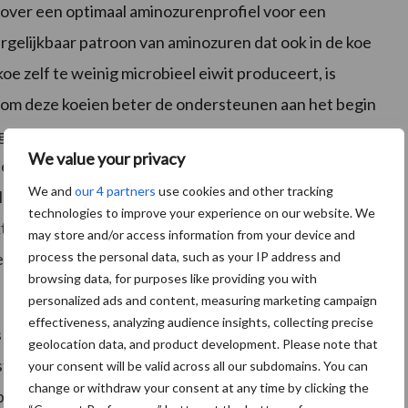
 over een optimaal aminozurenprofiel voor een
gelijkbaar patroon van aminozuren dat ook in de koe
 zelf te weinig microbieel eiwit produceert, is
 om deze koeien beter de ondersteunen aan het begin
ogere productie van 3 kilogram melk per dag”, aldus
We value your privacy
roductiestijging is te halen bij verse koeien en niet
We and
our 4 partners
use cookies and other tracking
leen aan de opstartgroep”, vertelt Kommer, die de
technologies to improve your experience on our website. We
 “DEMP kost 85 cent per koe per dag. Bij de huidige
may store and/or access information from your device and
process the personal data, such as your IP address and
een productiestijging van 3 kilogram noodzakelijk.”
browsing data, for purposes like providing you with
personalized ads and content, measuring marketing campaign
effectiveness, analyzing audience insights, collecting precise
de opstart was het afgelopen jaar duidelijk in de
geolocation data, and product development. Please note that
e steeg dankzij de combinatie van TMR en DEMP met
your consent will be valid across all our subdomains. You can
change or withdraw your consent at any time by clicking the
beter in conditie, omdat ze minder diep in hun reserves