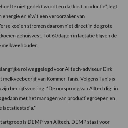
efte niet gedekt wordt en dat kost productie”, legt
aan energie en eiwit een veroorzaker van
rse koeien stromen daarom niet direct in de grote
oeien gehuisvest. Tot 60 dagen in lactatie blijven de
de melkveehouder.
elangrijke rol weggelegd voor Alltech-adviseur Dirk
het melkveebedrijf van Kommer Tanis. Volgens Tanis is
zijn bedrijfsvoering. “De oorsprong van Alltech ligt in
t opgedaan met het managen van productiegroepen en
 lactatiestadia.”
pstartgroep is DEMP van Alltech. DEMP staat voor