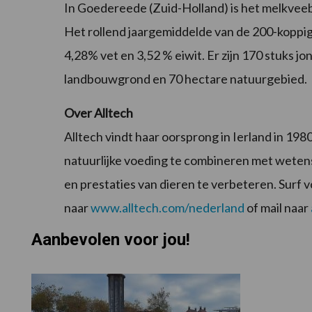
In Goedereede (Zuid-Holland) is het melkveeb
Het rollend jaargemiddelde van de 200-koppi
4,28% vet en 3,52 % eiwit. Er zijn 170 stuks j
landbouwgrond en 70 hectare natuurgebied.
Over Alltech
Alltech vindt haar oorsprong in Ierland in 1980
natuurlijke voeding te combineren met wetens
en prestaties van dieren te verbeteren. Surf 
naar
www.alltech.com/nederland
of mail naar
Aanbevolen voor jou!