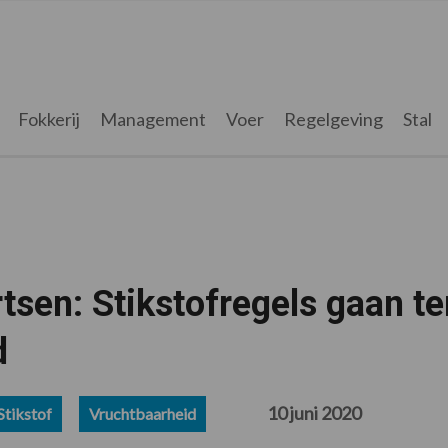
Fokkerij
Management
Voer
Regelgeving
Stal
sen: Stikstofregels gaan te
d
10 juni 2020
Stikstof
Vruchtbaarheid