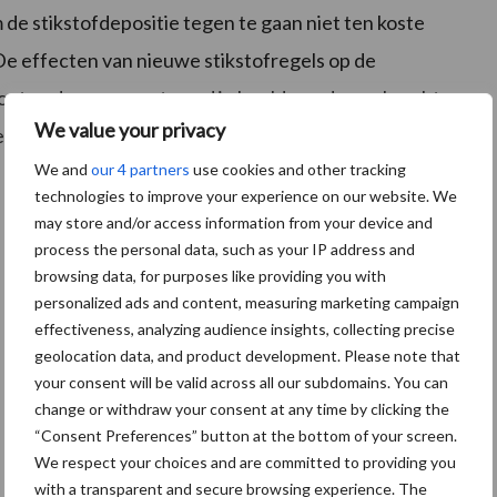
e stikstofdepositie tegen te gaan niet ten koste
e effecten van nieuwe stikstofregels op de
moeten daarom eerst goed in beeld worden gebracht.
We value your privacy
diervoeding moeten daarom nauw betrokken worden bij
We and
our 4 partners
use cookies and other tracking
technologies to improve your experience on our website. We
may store and/or access information from your device and
process the personal data, such as your IP address and
browsing data, for purposes like providing you with
personalized ads and content, measuring marketing campaign
effectiveness, analyzing audience insights, collecting precise
geolocation data, and product development. Please note that
your consent will be valid across all our subdomains. You can
change or withdraw your consent at any time by clicking the
“Consent Preferences” button at the bottom of your screen.
We respect your choices and are committed to providing you
with a transparent and secure browsing experience. The