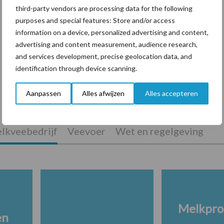
third-party vendors are processing data for the following
purposes and special features: Store and/or access
information on a device, personalized advertising and content,
advertising and content measurement, audience research,
De speenhuid: een vaak onderschatte
and services development, precise geolocation data, and
risicofactor voor mastitis
identification through device scanning.
Aanpassen
Alles afwijzen
Alles accepteren
lkveebedrijf
Veevoer
Wet en regelgeving
Melkpro
en