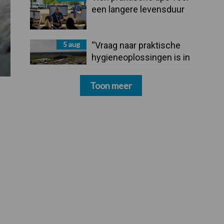
een langere levensduur
5 aug
“Vraag naar praktische
hygieneoplossingen is in
Polen groter dan ooit”
Toon meer