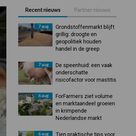
Recent nieuws
Partner nieuws
Primaire
Sidebar
7 aug
Grondstoffenmarkt blijft
grillig: droogte en
geopolitiek houden
handel in de greep
7 aug
De speenhuid: een vaak
onderschatte
risicofactor voor mastitis
6 aug
ForFarmers ziet volume
en marktaandeel groeien
in krimpende
Nederlandse markt
6 aug
Tien praktische tips voor