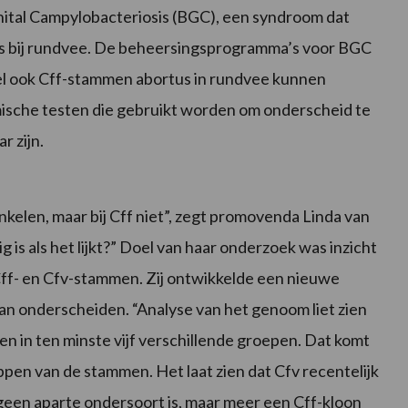
ital Campylobacteriosis (BGC), een syndroom dat
s bij rundvee. De beheersingsprogramma’s voor BGC
ewel ook Cff-stammen abortus in rundvee kunnen
mische testen die gebruikt worden om onderscheid te
r zijn.
inkelen, maar bij Cff niet”, zegt promovenda Linda van
g is als het lijkt?” Doel van haar onderzoek was inzicht
Cff- en Cfv-stammen. Zij ontwikkelde een nieuwe
an onderscheiden. “Analyse van het genoom liet zien
 in ten minste vijf verschillende groepen. Dat komt
en van de stammen. Het laat zien dat Cfv recentelijk
v geen aparte ondersoort is, maar meer een Cff-kloon