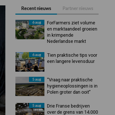
Recent nieuws
Partner nieuws
Primaire
Sidebar
6 aug
ForFarmers ziet volume
en marktaandeel groeien
in krimpende
Nederlandse markt
6 aug
Tien praktische tips voor
een langere levensduur
5 aug
“Vraag naar praktische
hygieneoplossingen is in
Polen groter dan ooit”
5 aug
Drie Franse bedrijven
over de grens van 14.000