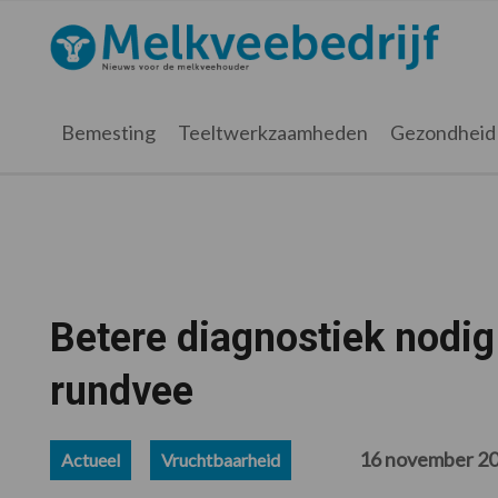
Spring
Door
Spring
Spring
naar
naar
naar
naar
Melkveebedrijf.nl
de
de
de
de
hoofdnavigatie
hoofd
eerste
voettekst
inhoud
sidebar
Bemesting
Teeltwerkzaamheden
Gezondheid
Betere diagnostiek nodig
rundvee
16 november 2
Actueel
Vruchtbaarheid