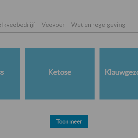
lkveebedrijf
Veevoer
Wet en regelgeving
ss
Ketose
Klauwgez
Toon meer