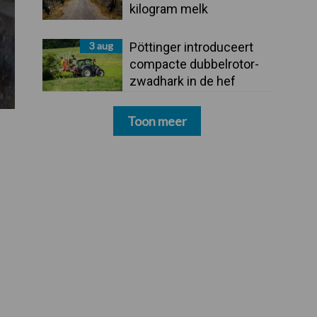
kilogram melk
3 aug
Pöttinger introduceert
compacte dubbelrotor-
zwadhark in de hef
Toon meer