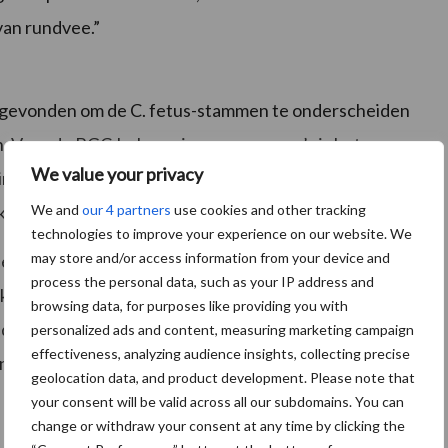
van rundvee.”
 gevonden om de C. fetus-stammen te onderscheiden
n. Voor de BGC-beheersingsprogramma’s is het meer
We value your privacy
irulente (ziekmakende) en niet-virulente stammen.
We and
our 4 partners
use cookies and other tracking
ken welke factoren C. fetus nu virulent maken.”
technologies to improve your experience on our website. We
may store and/or access information from your device and
nderscheid tussen de twee bacteriestammen te
process the personal data, such as your IP address and
omt immers niet overeen met de indeling op basis van
browsing data, for purposes like providing you with
NA dat abortus veroorzaakt, maar we weten nog niet
personalized ads and content, measuring marketing campaign
effectiveness, analyzing audience insights, collecting precise
rsingsprogramma’s eens goed tegen het licht te houden
geolocation data, and product development. Please note that
your consent will be valid across all our subdomains. You can
change or withdraw your consent at any time by clicking the