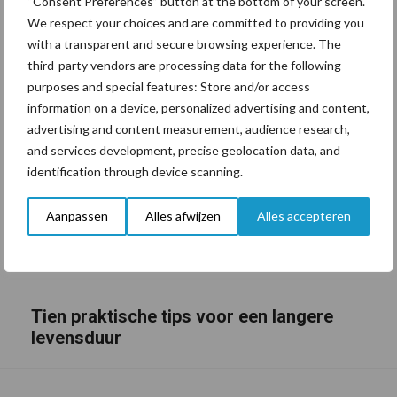
“Consent Preferences” button at the bottom of your screen.
We respect your choices and are committed to providing you
with a transparent and secure browsing experience. The
third-party vendors are processing data for the following
purposes and special features: Store and/or access
information on a device, personalized advertising and content,
advertising and content measurement, audience research,
and services development, precise geolocation data, and
identification through device scanning.
Aanpassen
Alles afwijzen
Alles accepteren
Tien praktische tips voor een langere
levensduur