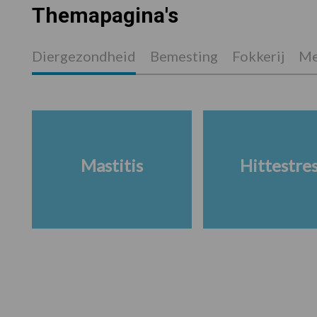
Themapagina's
Diergezondheid
Bemesting
Fokkerij
Me
Mastitis
Hittestre