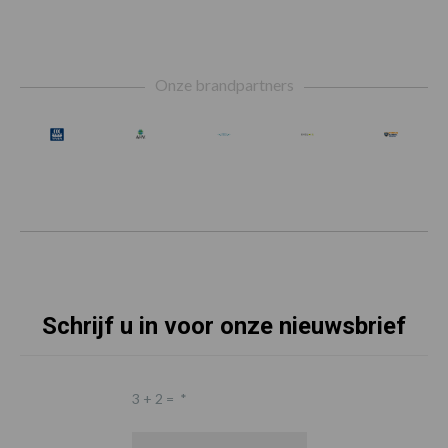
Footer
Onze brandpartners
Schrijf u in voor onze nieuwsbrief
3 + 2 =
*