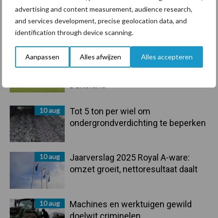
advertising and content measurement, audience research,
and services development, precise geolocation data, and
Primaire
identification through device scanning.
Recent nieuws
Partner nieuws
Sidebar
Aanpassen
Alles afwijzen
Alles accepteren
10 aug
Nieuw aan Schmallenberg
gerelateerd virus ontdekt in
Duitsland
10 aug
Tot 5 ton per wiel om
ondergrondverdichting te beperken
10 aug
Jaarverslag 2025 Royal A-ware:
omzet groeit, nettoresultaat daalt
10 aug
Machines en werktuigen gewild
doelwit criminelen