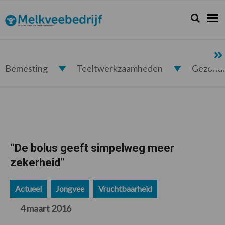
Spring
Door
Spring
Spring
naar
naar
naar
naar
Zoeken...
Zoek
Melkveebedrijf.nl
de
de
de
de
hoofdnavigatie
hoofd
eerste
voettekst
inhoud
sidebar
Bemesting
Teeltwerkzaamheden
Gezond
“De bolus geeft simpelweg meer
zekerheid”
Actueel
Jongvee
Vruchtbaarheid
4 maart 2016