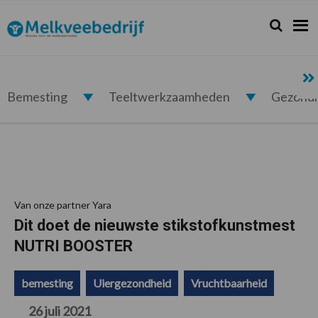
Spring
Door
Spring
Spring
naar
naar
naar
naar
Zoeken...
Zoek
Melkveebedrijf.nl
de
de
de
de
hoofdnavigatie
hoofd
eerste
voettekst
inhoud
sidebar
Bemesting
Teeltwerkzaamheden
Gezond
Van onze partner Yara
Dit doet de nieuwste stikstofkunstmest
NUTRI BOOSTER
bemesting
Uiergezondheid
Vruchtbaarheid
26 juli 2021