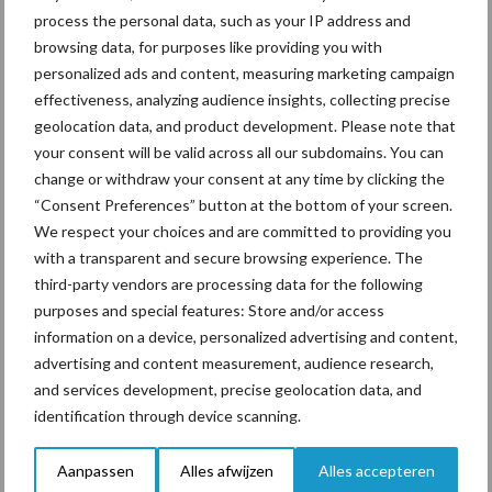
process the personal data, such as your IP address and
Van onze partner Yara
In 4 eenvoudige stappen de
browsing data, for purposes like providing you with
grasgroei volgen op je
personalized ads and content, measuring marketing campaign
telefoon
effectiveness, analyzing audience insights, collecting precise
geolocation data, and product development. Please note that
your consent will be valid across all our subdomains. You can
Van onze partner Yara
change or withdraw your consent at any time by clicking the
Hoge prijzen en droogte:
“Consent Preferences” button at the bottom of your screen.
hoe kan zwavel helpen bij
We respect your choices and are committed to providing you
de bemesting?
with a transparent and secure browsing experience. The
third-party vendors are processing data for the following
purposes and special features: Store and/or access
information on a device, personalized advertising and content,
Diergezondheid
Bemesting
Fokkerij
Melkv
advertising and content measurement, audience research,
and services development, precise geolocation data, and
identification through device scanning.
Aanpassen
Alles afwijzen
Alles accepteren
Mastitis
Hittestress