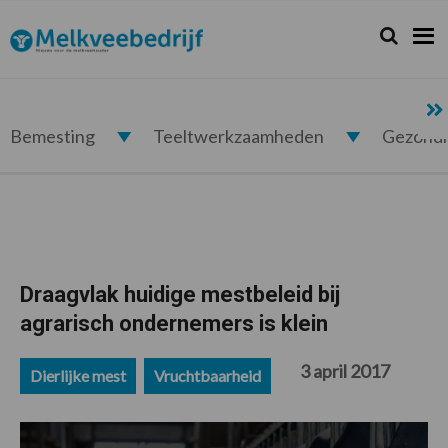
Spring
Door
Spring
Spring
naar
naar
naar
naar
Zoeken...
Zoek
Melkveebedrijf.nl
de
de
de
de
hoofdnavigatie
hoofd
eerste
voettekst
inhoud
sidebar
Bemesting
Teeltwerkzaamheden
Gezond
Draagvlak huidige mestbeleid bij
agrarisch ondernemers is klein
3 april 2017
Dierlijke mest
Vruchtbaarheid