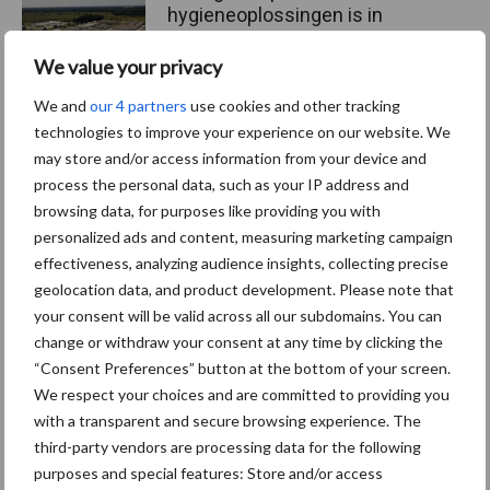
hygieneoplossingen is in
Polen groter dan ooit”
We value your privacy
We and
our 4 partners
use cookies and other tracking
technologies to improve your experience on our website. We
Themapagina's
may store and/or access information from your device and
process the personal data, such as your IP address and
browsing data, for purposes like providing you with
Diergezondheid
Bemesting
Fokkerij
Melkv
personalized ads and content, measuring marketing campaign
effectiveness, analyzing audience insights, collecting precise
geolocation data, and product development. Please note that
your consent will be valid across all our subdomains. You can
change or withdraw your consent at any time by clicking the
Compost
Dierlijke mest
“Consent Preferences” button at the bottom of your screen.
We respect your choices and are committed to providing you
with a transparent and secure browsing experience. The
third-party vendors are processing data for the following
purposes and special features: Store and/or access