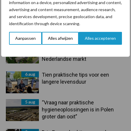
Toon meer
information on a device, personalized advertising and content,
advertising and content measurement, audience research,
and services development, precise geolocation data, and
Primaire
identification through device scanning.
Recent nieuws
Partner nieuws
Sidebar
Aanpassen
Alles afwijzen
Alles accepteren
6 aug
ForFarmers ziet volume en
marktaandeel groeien in krimpende
Nederlandse markt
6 aug
Tien praktische tips voor een
langere levensduur
5 aug
“Vraag naar praktische
hygieneoplossingen is in Polen
groter dan ooit”