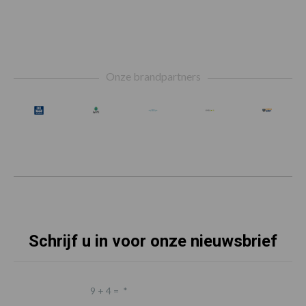
Footer
Onze brandpartners
Schrijf u in voor onze nieuwsbrief
9 + 4 =
*