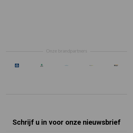
Footer
Onze brandpartners
Schrijf u in voor onze nieuwsbrief