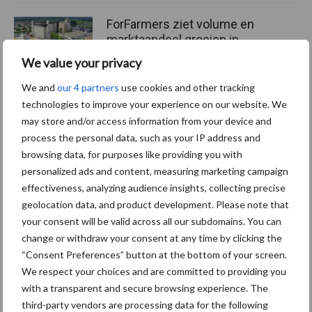
ForFarmers ziet volume en
marktaandeel groeien in
krimpende Nederlandse
We value your privacy
markt
We and
our 4 partners
use cookies and other tracking
technologies to improve your experience on our website. We
may store and/or access information from your device and
Themapagina's
process the personal data, such as your IP address and
browsing data, for purposes like providing you with
personalized ads and content, measuring marketing campaign
Diergezondheid
Bemesting
Fokkerij
Melkv
effectiveness, analyzing audience insights, collecting precise
geolocation data, and product development. Please note that
your consent will be valid across all our subdomains. You can
change or withdraw your consent at any time by clicking the
“Consent Preferences” button at the bottom of your screen.
Mastitis
Hittestress
We respect your choices and are committed to providing you
with a transparent and secure browsing experience. The
third-party vendors are processing data for the following