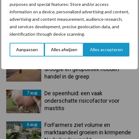
purposes and special features: Store and/or access
information on a device, personalized advertising and content,
Toon meer
advertising and content measurement, audience research,
and services development, precise geolocation data, and
identification through device scanning.
Primaire
Recent nieuws
Partner nieuws
Aanpassen
Alles afwijzen
Alles accepteren
Sidebar
7 aug
Grondstoffenmarkt blijft grillig:
droogte en geopolitiek houden
handel in de greep
7 aug
De speenhuid: een vaak
onderschatte risicofactor voor
mastitis
6 aug
ForFarmers ziet volume en
marktaandeel groeien in krimpende