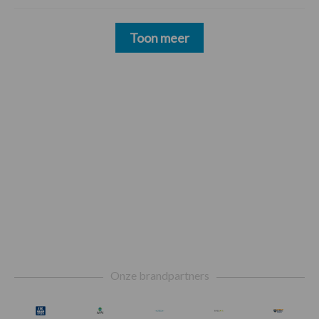
Toon meer
Footer
Onze brandpartners