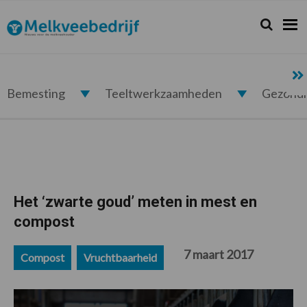
Spring
Door
Spring
Spring
naar
naar
naar
naar
Zoeken...
Zoek
Melkveebedrijf.nl
de
de
de
de
hoofdnavigatie
hoofd
eerste
voettekst
inhoud
sidebar
Bemesting
Teeltwerkzaamheden
Gezond
Het ‘zwarte goud’ meten in mest en
compost
7 maart 2017
Compost
Vruchtbaarheid