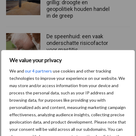
grillig: droogte en
geopolitiek houden handel
in de greep
De speenhuid: een vaak
onderschatte risicofactor
voor mastitis
We value your privacy
We and
our 4 partners
use cookies and other tracking
ForFarmers ziet volume en
technologies to improve your experience on our website. We
marktaandeel groeien in
may store and/or access information from your device and
krimpende Nederlandse
process the personal data, such as your IP address and
markt
browsing data, for purposes like providing you with
personalized ads and content, measuring marketing campaign
effectiveness, analyzing audience insights, collecting precise
geolocation data, and product development. Please note that
Themapagina's
your consent will be valid across all our subdomains. You can