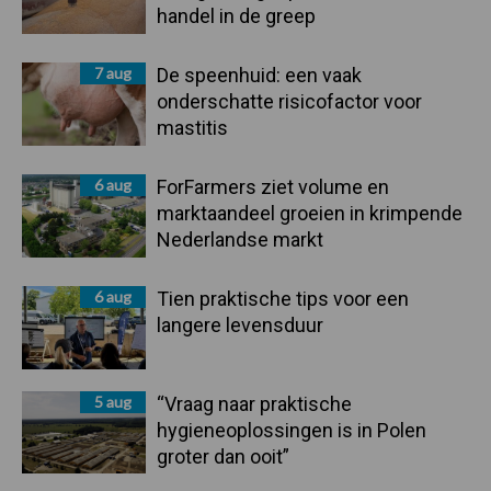
handel in de greep
7 aug
De speenhuid: een vaak
onderschatte risicofactor voor
mastitis
6 aug
ForFarmers ziet volume en
marktaandeel groeien in krimpende
Nederlandse markt
6 aug
Tien praktische tips voor een
langere levensduur
5 aug
“Vraag naar praktische
hygieneoplossingen is in Polen
groter dan ooit”