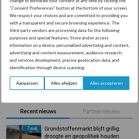
change or withdraw your consent at any time by clicking the
Diergezondheid
Bemesting
Fokkerij
Melkv
“Consent Preferences” button at the bottom of your screen.
We respect your choices and are committed to providing you
with a transparent and secure browsing experience. The
third-party vendors are processing data for the following
purposes and special features: Store and/or access
Compost
Dierlijke mest
information on a device, personalized advertising and content,
advertising and content measurement, audience research,
and services development, precise geolocation data, and
identification through device scanning.
Toon meer
Aanpassen
Alles afwijzen
Alles accepteren
Primaire
Recent nieuws
Partner nieuws
Sidebar
7 aug
Grondstoffenmarkt blijft grillig:
droogte en geopolitiek houden