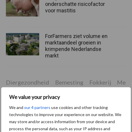
onderschatte risicofactor
voor mastitis
ForFarmers ziet volume en
marktaandeel groeien in
krimpende Nederlandse
markt
Diergezondheid
Bemesting
Fokkerij
Melkv
We value your privacy
We and
our 4 partners
use cookies and other tracking
technologies to improve your experience on our website. We
Mastitis
Hittestress
may store and/or access information from your device and
process the personal data, such as your IP address and