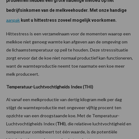
problemen hebben een grote nadelige invloed op het
bedrijfsinkomen van de melkveehouder. Met onze handige
aanpak
kunt u hittestress zoveel mogelijk voorkomen.
Hittestress is een verzamelnaam voor de momenten waarop een
melkkoe niet genoeg warmte kan afgeven aan de omgeving om
de lichaamstemperatuur op peil te houden. Deze stresssituatie
zorgt ervoor dat de koe niet normaal productief kan functioneren,
want de warmteproductie neemt toe naarmate een koe meer
melk produceert.
Temperatuur-Luchtvochtigheids Index (THI)
Al vanaf een melkproductie van dertig kilogram melk per dag
stijgt de warmteproductie met ongeveer vijftig procent ten
opzichte van een droogstaande koe. Met de Temperatuur-
Luchtvochtigheids Index (
THI
), die relatieve luchtvochtigheid en
temperatuur combineert tot één waarde, is de potentiële