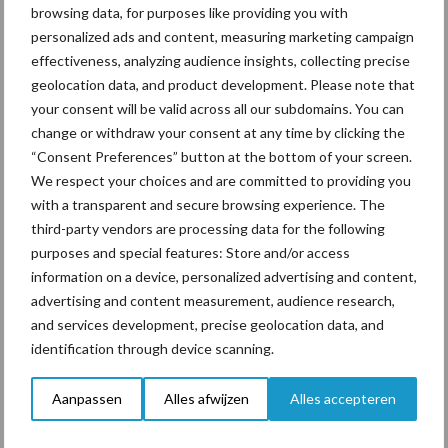
browsing data, for purposes like providing you with
personalized ads and content, measuring marketing campaign
effectiveness, analyzing audience insights, collecting precise
Toon meer
geolocation data, and product development. Please note that
your consent will be valid across all our subdomains. You can
change or withdraw your consent at any time by clicking the
Primaire
“Consent Preferences” button at the bottom of your screen.
Recent nieuws
Partner nieuws
We respect your choices and are committed to providing you
Sidebar
with a transparent and secure browsing experience. The
7 aug
Grondstoffenmarkt blijft grillig:
third-party vendors are processing data for the following
droogte en geopolitiek houden
purposes and special features: Store and/or access
handel in de greep
information on a device, personalized advertising and content,
advertising and content measurement, audience research,
and services development, precise geolocation data, and
7 aug
De speenhuid: een vaak
identification through device scanning.
onderschatte risicofactor voor
mastitis
Aanpassen
Alles afwijzen
Alles accepteren
6 aug
ForFarmers ziet volume en