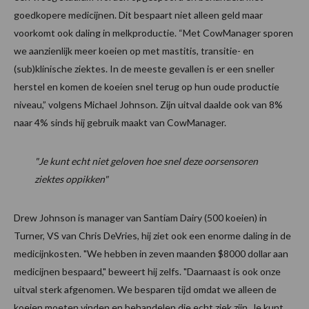
goedkopere medicijnen. Dit bespaart niet alleen geld maar
voorkomt ook daling in melkproductie. “Met CowManager sporen
we aanzienlijk meer koeien op met mastitis, transitie- en
(sub)klinische ziektes. In de meeste gevallen is er een sneller
herstel en komen de koeien snel terug op hun oude productie
niveau,” volgens Michael Johnson. Zijn uitval daalde ook van 8%
naar 4% sinds hij gebruik maakt van CowManager.
"Je kunt echt niet geloven hoe snel deze oorsensoren
ziektes oppikken"
Drew Johnson is manager van Santiam Dairy (500 koeien) in
Turner, VS van Chris DeVries, hij ziet ook een enorme daling in de
medicijnkosten. "We hebben in zeven maanden $8000 dollar aan
medicijnen bespaard," beweert hij zelfs. "Daarnaast is ook onze
uitval sterk afgenomen. We besparen tijd omdat we alleen de
koeien moeten vinden en behandelen die echt ziek zijn. Je kunt