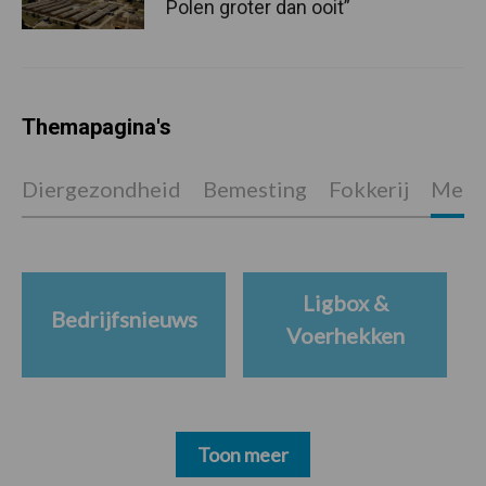
Polen groter dan ooit”
Themapagina's
Diergezondheid
Bemesting
Fokkerij
Melkv
Ligbox &
Bedrijfsnieuws
Voerhekken
Toon meer