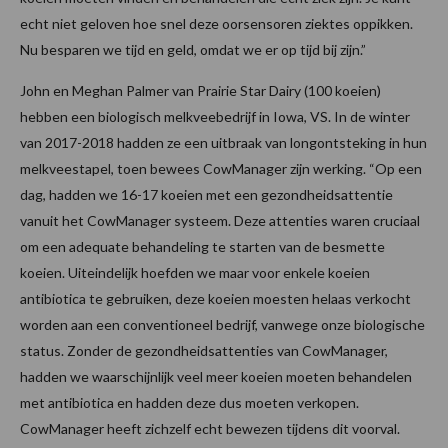
echt niet geloven hoe snel deze oorsensoren ziektes oppikken.
Nu besparen we tijd en geld, omdat we er op tijd bij zijn.”
John en Meghan Palmer van Prairie Star Dairy (100 koeien)
hebben een biologisch melkveebedrijf in Iowa, VS. In de winter
van 2017-2018 hadden ze een uitbraak van longontsteking in hun
melkveestapel, toen bewees CowManager zijn werking. “Op een
dag, hadden we 16-17 koeien met een gezondheidsattentie
vanuit het CowManager systeem. Deze attenties waren cruciaal
om een adequate behandeling te starten van de besmette
koeien. Uiteindelijk hoefden we maar voor enkele koeien
antibiotica te gebruiken, deze koeien moesten helaas verkocht
worden aan een conventioneel bedrijf, vanwege onze biologische
status. Zonder de gezondheidsattenties van CowManager,
hadden we waarschijnlijk veel meer koeien moeten behandelen
met antibiotica en hadden deze dus moeten verkopen.
CowManager heeft zichzelf echt bewezen tijdens dit voorval.