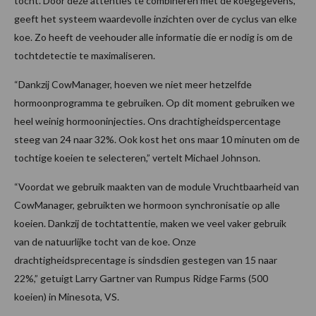
tocht. Door deze attenties te combineren met de koegegevens,
geeft het systeem waardevolle inzichten over de cyclus van elke
koe. Zo heeft de veehouder alle informatie die er nodig is om de
tochtdetectie te maximaliseren.
“Dankzij CowManager, hoeven we niet meer hetzelfde
hormoonprogramma te gebruiken. Op dit moment gebruiken we
heel weinig hormooninjecties. Ons drachtigheidspercentage
steeg van 24 naar 32%. Ook kost het ons maar 10 minuten om de
tochtige koeien te selecteren,” vertelt Michael Johnson.
“Voordat we gebruik maakten van de module Vruchtbaarheid van
CowManager, gebruikten we hormoon synchronisatie op alle
koeien. Dankzij de tochtattentie, maken we veel vaker gebruik
van de natuurlijke tocht van de koe. Onze
drachtigheidsprecentage is sindsdien gestegen van 15 naar
22%,” getuigt Larry Gartner van Rumpus Ridge Farms (500
koeien) in Minesota, VS.