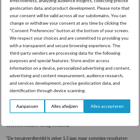
effectiveness, analyzing audience insights, collecting precise
geolocation data, and product development. Please note that
Verbetering drachtigheidspercentage van 7 CowManager
your consent will be valid across all our subdomains. You can
gebruikers in de Verenigde Staten (Bron: CowManager)
change or withdraw your consent at any time by clicking the
CowManager heeft een goede
“Consent Preferences” button at the bottom of your screen.
We respect your choices and are committed to providing you
terugverdientijd
with a transparent and secure browsing experience. The
third-party vendors are processing data for the following
Het tijdig detecteren van tochten en gezondheidsproblemen
purposes and special features: Store and/or access
information on a device, personalized advertising and content,
met behulp van een koe monitoringssysteem zorgen voor
advertising and content measurement, audience research,
verbetering van de resultaten van uw veestapel. Gezondere
and services development, precise geolocation data, and
koeien zullen beter presteren, en hierdoor minder medicijnen en
identification through device scanning.
hormonen nodig hebben. Niet alleen kan CowManager je
ondersteunen in het verhogen van de winst, maar ook in het
Aanpassen
Alles afwijzen
Alles accepteren
besparen van tijd en werk. Deze zijn echter moeilijk in cijfers uit te
drukken. De CowManager gebruikers vertellen hoe snel ze hun
systeem hebben terug verdiend.
"De terugverdientijd is zeker 1,5 jaar, maar sommige resultaten