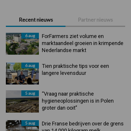
Primaire
Recent nieuws
Partner nieuws
Sidebar
6 aug
ForFarmers ziet volume en
marktaandeel groeien in krimpende
Nederlandse markt
6 aug
Tien praktische tips voor een
langere levensduur
5 aug
“Vraag naar praktische
hygieneoplossingen is in Polen
groter dan ooit”
5 aug
Drie Franse bedrijven over de grens
van 14.000 kilogram melk