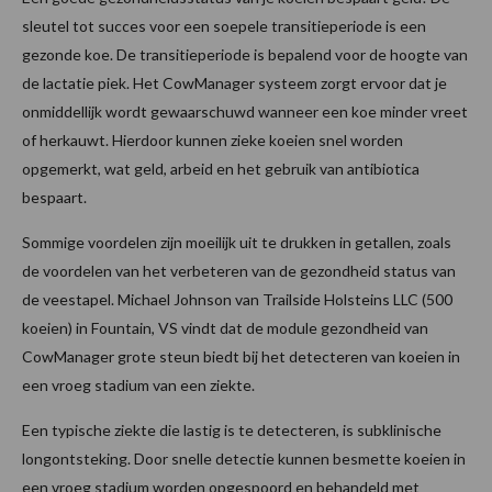
sleutel tot succes voor een soepele transitieperiode is een
gezonde koe. De transitieperiode is bepalend voor de hoogte van
de lactatie piek. Het CowManager systeem zorgt ervoor dat je
onmiddellijk wordt gewaarschuwd wanneer een koe minder vreet
of herkauwt. Hierdoor kunnen zieke koeien snel worden
opgemerkt, wat geld, arbeid en het gebruik van antibiotica
bespaart.
Sommige voordelen zijn moeilijk uit te drukken in getallen, zoals
de voordelen van het verbeteren van de gezondheid status van
de veestapel. Michael Johnson van Trailside Holsteins LLC (500
koeien) in Fountain, VS vindt dat de module gezondheid van
CowManager grote steun biedt bij het detecteren van koeien in
een vroeg stadium van een ziekte.
Een typische ziekte die lastig is te detecteren, is subklinische
longontsteking. Door snelle detectie kunnen besmette koeien in
een vroeg stadium worden opgespoord en behandeld met