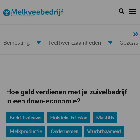
Spring
Door
Spring
Spring
naar
naar
naar
naar
Zoeken...
Zoek
Melkveebedrijf.nl
de
de
de
de
hoofdnavigatie
hoofd
eerste
voettekst
inhoud
sidebar
Bemesting
Teeltwerkzaamheden
Gezond
Hoe geld verdienen met je zuivelbedrijf
in een down-economie?
Bedrijfsnieuws
Holstein-Friesian
Mastitis
Melkproductie
Ondernemen
Vruchtbaarheid