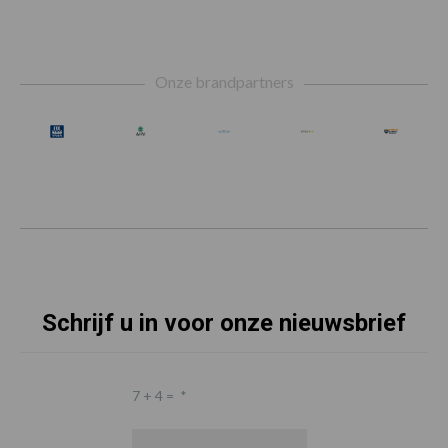
Footer
Onze brandpartners
Schrijf u in voor onze nieuwsbrief
7 + 4 =
*