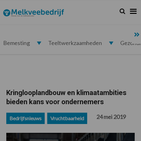
Spring
Door
Spring
Spring
naar
naar
naar
naar
Zoeken...
Zoek
Melkveebedrijf.nl
de
de
de
de
hoofdnavigatie
hoofd
eerste
voettekst
inhoud
sidebar
Bemesting
Teeltwerkzaamheden
Gezond
Kringlooplandbouw en klimaatambities
bieden kans voor ondernemers
24 mei 2019
Bedrijfsnieuws
Vruchtbaarheid