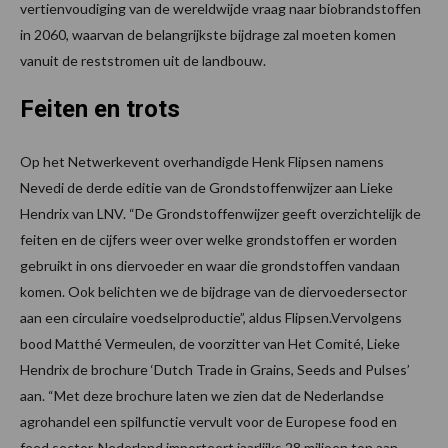
vertienvoudiging van de wereldwijde vraag naar biobrandstoffen
in 2060, waarvan de belangrijkste bijdrage zal moeten komen
vanuit de reststromen uit de landbouw.
Feiten en trots
Op het Netwerkevent overhandigde Henk Flipsen namens
Nevedi de derde editie van de Grondstoffenwijzer aan Lieke
Hendrix van LNV. “De Grondstoffenwijzer geeft overzichtelijk de
feiten en de cijfers weer over welke grondstoffen er worden
gebruikt in ons diervoeder en waar die grondstoffen vandaan
komen. Ook belichten we de bijdrage van de diervoedersector
aan een circulaire voedselproductie”, aldus Flipsen.Vervolgens
bood Matthé Vermeulen, de voorzitter van Het Comité, Lieke
Hendrix de brochure ‘Dutch Trade in Grains, Seeds and Pulses’
aan. “Met deze brochure laten we zien dat de Nederlandse
agrohandel een spilfunctie vervult voor de Europese food en
feed sector. Nederland importeert jaarlijks 28 miljoen ton aan