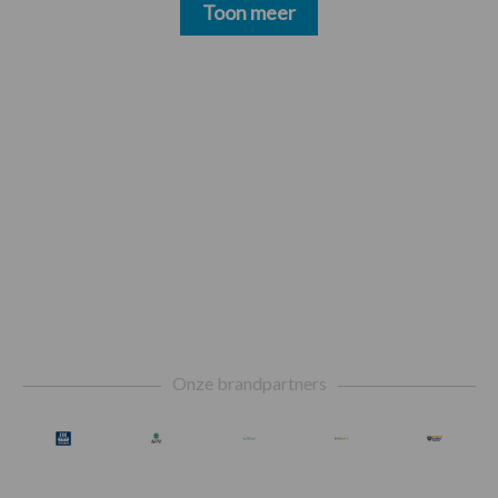
Toon meer
Footer
Onze brandpartners