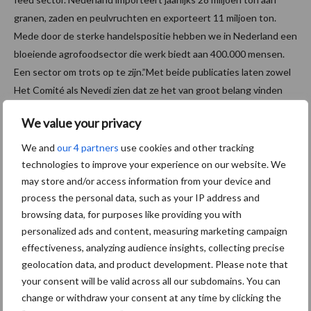
granen, zaden en peulvruchten en exporteert 11 miljoen ton.
Mede door de sterke handelspositie hebben we in Nederland een
bloeiende agrofoodsector die werk biedt aan 400.000 mensen.
Een sector om trots op te zijn.”Met beide publicaties laten zowel
Het Comité als Nevedi zien dat ze het van groot belang vinden
om voor alle maatschappelijke partijen transparant te zijn over
We value your privacy
welke rol de diervoedersector en de agrohandel in ons
agrofoodsysteem speelt.
We and
our 4 partners
use cookies and other tracking
technologies to improve your experience on our website. We
Bron:
Het Comité
may store and/or access information from your device and
process the personal data, such as your IP address and
browsing data, for purposes like providing you with
Aanbevolen voor jou!
personalized ads and content, measuring marketing campaign
effectiveness, analyzing audience insights, collecting precise
geolocation data, and product development. Please note that
Grondstoffenmarkt blijft
your consent will be valid across all our subdomains. You can
grillig: droogte en
change or withdraw your consent at any time by clicking the
geopolitiek houden handel