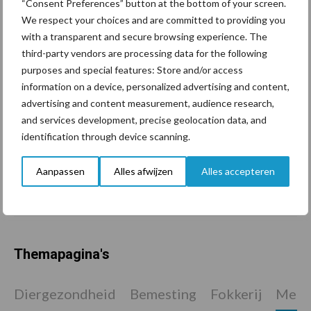
“Consent Preferences” button at the bottom of your screen.
in de greep
We respect your choices and are committed to providing you
with a transparent and secure browsing experience. The
De speenhuid: een vaak
third-party vendors are processing data for the following
onderschatte risicofactor
purposes and special features: Store and/or access
voor mastitis
information on a device, personalized advertising and content,
advertising and content measurement, audience research,
and services development, precise geolocation data, and
identification through device scanning.
ForFarmers ziet volume en
marktaandeel groeien in
Aanpassen
Alles afwijzen
Alles accepteren
krimpende Nederlandse
markt
Themapagina's
Diergezondheid
Bemesting
Fokkerij
Melkv