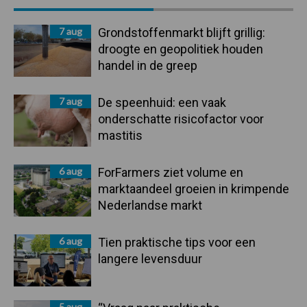
Sidebar
7 aug
Grondstoffenmarkt blijft grillig:
droogte en geopolitiek houden
handel in de greep
7 aug
De speenhuid: een vaak
onderschatte risicofactor voor
mastitis
6 aug
ForFarmers ziet volume en
marktaandeel groeien in krimpende
Nederlandse markt
6 aug
Tien praktische tips voor een
langere levensduur
5 aug