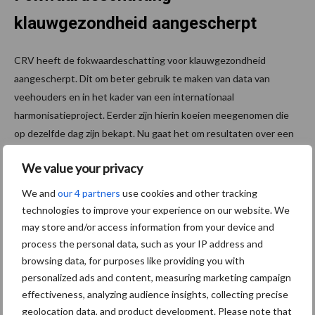
klauwgezondheid aangescherpt
CRV heeft de fokwaardeschatting voor klauwgezondheid
aangescherpt. Dit om beter gebruik te maken van data van
veehouders en in het kader van een internationaal
harmonisatieproject. Eerder zijn hierin koeien meegenomen die
op dezelfde dag zijn bekapt. Nu gaat het om resultaten over een
heel jaar. Tussentijdse bekappingen tellen dus ook mee en
We value your privacy
aandoeningen die binnen vier maanden terugkomen zijn
samengevoegd. Er is ook onderscheid gemaakt tussen vaarzen,
We and
our 4 partners
use cookies and other tracking
tweedekalfs koeien en oudere koeien. De aanpassingen zorgen
technologies to improve your experience on our website. We
samen voor circa vijf procent meer data in de fokwaardeschatting
may store and/or access information from your device and
wat volgens CRV neerkomt op een drie procent betere
process the personal data, such as your IP address and
browsing data, for purposes like providing you with
betrouwbaarheid van de klauwgezondheidsindex.
personalized ads and content, measuring marketing campaign
Tekst: Gerben Hofman
effectiveness, analyzing audience insights, collecting precise
geolocation data, and product development. Please note that