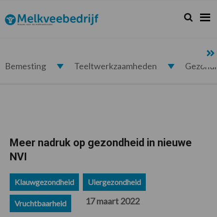
Spring
Door
Spring
Spring
naar
naar
naar
naar
Zoeken...
Zoek
Melkveebedrijf.nl
de
de
de
de
hoofdnavigatie
hoofd
eerste
voettekst
inhoud
sidebar
Bemesting
Teeltwerkzaamheden
Gezond
Meer nadruk op gezondheid in nieuwe
NVI
Klauwgezondheid
Uiergezondheid
17 maart 2022
Vruchtbaarheid