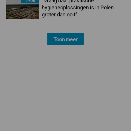
“Vraag naar praktische
hygieneoplossingen is in Polen
groter dan ooit”
Toon meer
Footer