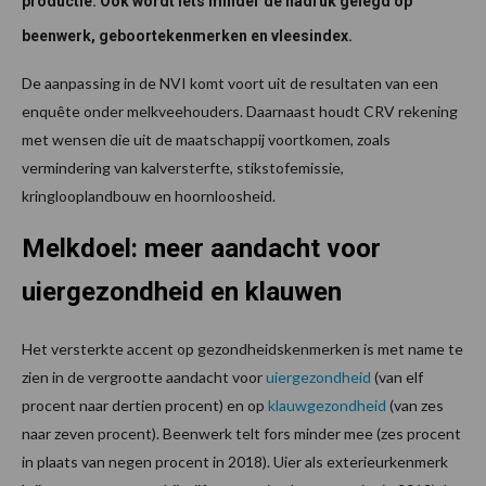
productie. Ook wordt iets minder de nadruk gelegd op
beenwerk, geboortekenmerken en vleesindex.
De aanpassing in de NVI komt voort uit de resultaten van een
enquête onder melkveehouders. Daarnaast houdt CRV rekening
met wensen die uit de maatschappij voortkomen, zoals
vermindering van kalversterfte, stikstofemissie,
kringlooplandbouw en hoornloosheid.
Melkdoel: meer aandacht voor
uiergezondheid en klauwen
Het versterkte accent op gezondheidskenmerken is met name te
zien in de vergrootte aandacht voor
uiergezondheid
(van elf
procent naar dertien procent) en op
klauwgezondheid
(van zes
naar zeven procent). Beenwerk telt fors minder mee (zes procent
in plaats van negen procent in 2018). Uier als exterieurkenmerk