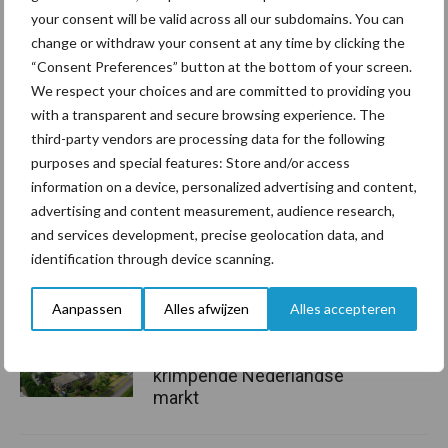
Aanbevolen voor jou!
your consent will be valid across all our subdomains. You can
change or withdraw your consent at any time by clicking the
Grondstoffenmarkt blijft
“Consent Preferences” button at the bottom of your screen.
grillig: droogte en
We respect your choices and are committed to providing you
geopolitiek houden handel
with a transparent and secure browsing experience. The
in de greep
third-party vendors are processing data for the following
purposes and special features: Store and/or access
information on a device, personalized advertising and content,
De speenhuid: een vaak
advertising and content measurement, audience research,
onderschatte risicofactor
and services development, precise geolocation data, and
voor mastitis
identification through device scanning.
Aanpassen
Alles afwijzen
Alles accepteren
ForFarmers ziet volume en
marktaandeel groeien in
krimpende Nederlandse
markt