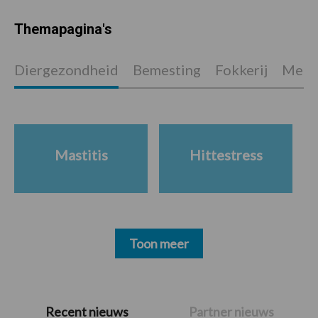
Themapagina's
Diergezondheid
Bemesting
Fokkerij
Melkv
Mastitis
Hittestress
Toon meer
Primaire
Recent nieuws
Partner nieuws