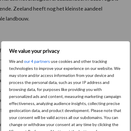
iende. Zeeland heeft nog het kleinste aandeel
ale landbouw.
 omschakeling, blijft biologisch Nederland flink achter
We value your privacy
nd inmiddels 12% van het totale areaal biologisch.
We and
our 4 partners
use cookies and other tracking
technologies to improve your experience on our website. We
en areaalgroei van 20%, waardoor ook zij uitkomen op
may store and/or access information from your device and
talië. Denemarken en Oostenrijk kennen al een bio-
process the personal data, such as your IP address and
browsing data, for purposes like providing you with
te verschillen met Nederland, is dat een aantal andere
personalized ads and content, measuring marketing campaign
dbouw kennen. Zo streeft Frankrijk naar 15%
effectiveness, analyzing audience insights, collecting precise
ft naar 20% in 2030.
geolocation data, and product development. Please note that
your consent will be valid across all our subdomains. You can
atie bij Bionext:
change or withdraw your consent at any time by clicking the