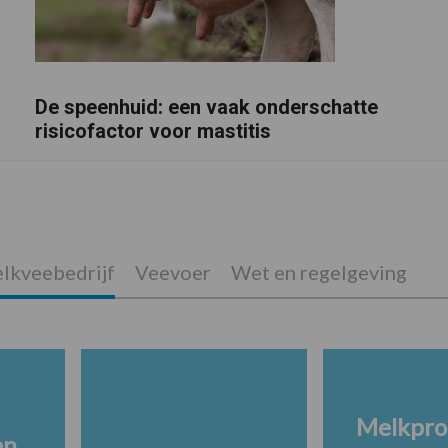
De speenhuid: een vaak onderschatte
risicofactor voor mastitis
lkveebedrijf
Veevoer
Wet en regelgeving
Melkpro
en