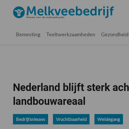
Spring
Door
Spring
Spring
naar
naar
naar
naar
Melkveebedrijf.nl
de
de
de
de
hoofdnavigatie
hoofd
eerste
voettekst
inhoud
sidebar
Bemesting
Teeltwerkzaamheden
Gezondheid
Nederland blijft sterk ach
landbouwareaal
Bedrijfsnieuws
Vruchtbaarheid
Weidegang