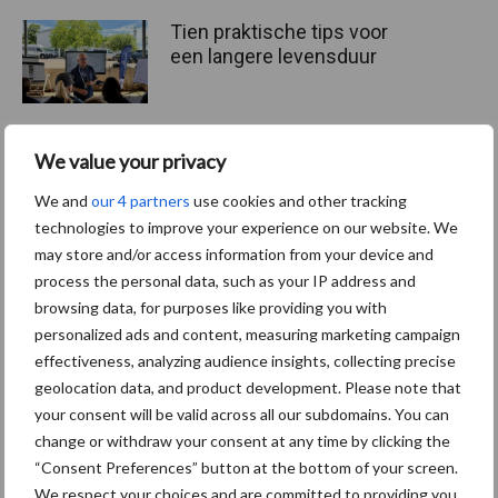
Tien praktische tips voor
een langere levensduur
We value your privacy
“Vraag naar praktische
hygieneoplossingen is in
We and
our 4 partners
use cookies and other tracking
Polen groter dan ooit”
technologies to improve your experience on our website. We
may store and/or access information from your device and
process the personal data, such as your IP address and
browsing data, for purposes like providing you with
personalized ads and content, measuring marketing campaign
Themapagina's
effectiveness, analyzing audience insights, collecting precise
geolocation data, and product development. Please note that
Diergezondheid
Bemesting
Fokkerij
Melkv
your consent will be valid across all our subdomains. You can
change or withdraw your consent at any time by clicking the
“Consent Preferences” button at the bottom of your screen.
We respect your choices and are committed to providing you