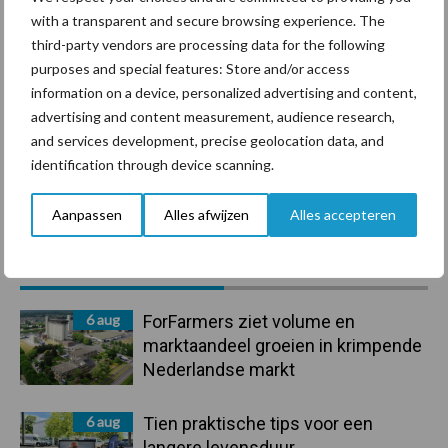
with a transparent and secure browsing experience. The
Mastitis
Hittestress
third-party vendors are processing data for the following
purposes and special features: Store and/or access
information on a device, personalized advertising and content,
advertising and content measurement, audience research,
and services development, precise geolocation data, and
identification through device scanning.
Toon meer
Aanpassen
Alles afwijzen
Alles accepteren
Primaire
Recent nieuws
Partner nieuws
Sidebar
6 aug
ForFarmers ziet volume en
marktaandeel groeien in krimpende
Nederlandse markt
6 aug
Tien praktische tips voor een
langere levensduur