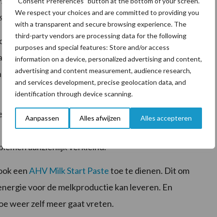
 bedrijfsspecifiek advies kan er altijd beter contact
“Consent Preferences” button at the bottom of your screen.
We respect your choices and are committed to providing you
ten.)
with a transparent and secure browsing experience. The
third-party vendors are processing data for the following
r afkalven gegeven en ondersteunt uw koe bij het
purposes and special features: Store and/or access
cium, fosfor en actieve Vitamine D3. Deze tablet
information on a device, personalized advertising and content,
advertising and content measurement, audience research,
, weefsels en de darmen en vult het tekort van fosfor
and services development, precise geolocation data, and
identification through device scanning.
 een
AHV Metri Tablet
toe te dienen bij uw melkkoe.
Aanpassen
Alles afwijzen
Alles accepteren
e placenta en verbetert de hygiëne van de baarmoeder.
emen aanzienlijk verkleind.
 ook een
AHV Milk Start Paste
toe te dienen. Dit om
energie voor de melkproductie kan leveren. En
oe weer zelf meer gaat vreten.