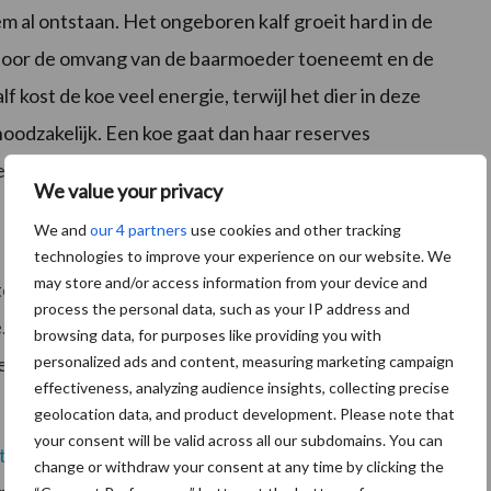
 al ontstaan. Het ongeboren kalf groeit hard in de
door de omvang van de baarmoeder toeneemt en de
 kost de koe veel energie, terwijl het dier in deze
oodzakelijk. Een koe gaat dan haar reserves
er gaat vervetten.
We value your privacy
aan begin van lactatie
We and
our 4 partners
use cookies and other tracking
technologies to improve your experience on our website. We
may store and/or access information from your device and
te koeien in een verstoorde energiebalans. Dit komt
process the personal data, such as your IP address and
Hierbij geldt hetzelfde, de energiebehoefte is groter
browsing data, for purposes like providing you with
personalized ads and content, measuring marketing campaign
ergiebalans kan opgevangen worden door de
effectiveness, analyzing audience insights, collecting precise
geolocation data, and product development. Please note that
your consent will be valid across all our subdomains. You can
t Tablet, AHV Milk Start Paste en AHV Metri
Tablet in
change or withdraw your consent at any time by clicking the