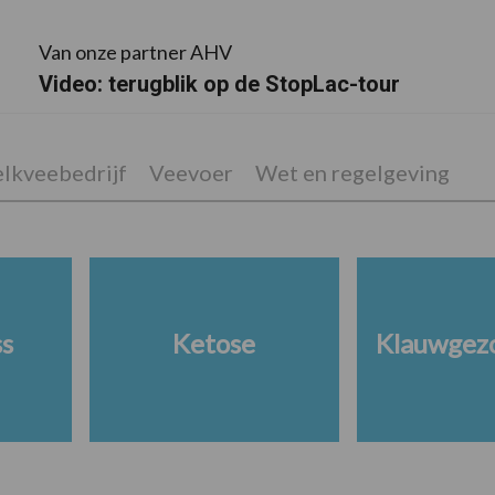
Van onze partner AHV
Video: terugblik op de StopLac-tour
lkveebedrijf
Veevoer
Wet en regelgeving
ss
Ketose
Klauwgez