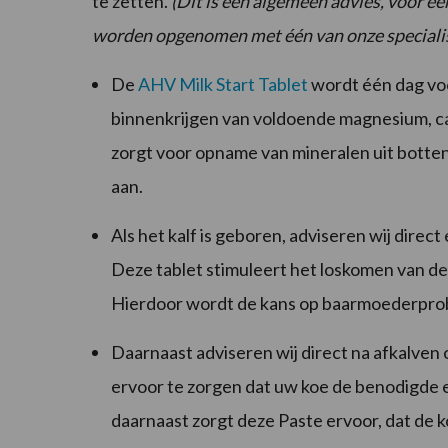
te zetten.
(Dit is een algemeen advies, voor een
worden opgenomen met één van onze specialis
De
AHV Milk Start Tablet
wordt één dag voo
binnenkrijgen van voldoende magnesium, cal
zorgt voor opname van mineralen uit botten
aan.
Als het kalf is geboren, adviseren wij direct
Deze tablet stimuleert het loskomen van d
Hierdoor wordt de kans op baarmoederprobl
Daarnaast adviseren wij direct na afkalven
ervoor te zorgen dat uw koe de benodigde 
daarnaast zorgt deze Paste ervoor, dat de k