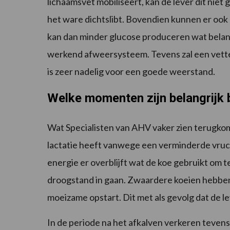
lichaamsvet mobiliseert, kan de lever dit niet 
het ware dichtslibt. Bovendien kunnen er ook
kan dan minder glucose produceren wat belang
werkend afweersysteem. Tevens zal een vette l
is zeer nadelig voor een goede weerstand.
Welke momenten zijn belangrijk b
Wat Specialisten van AHV vaker zien terugkom
lactatie heeft vanwege een verminderde vruch
energie er overblijft wat de koe gebruikt om 
droogstand in gaan. Zwaardere koeien hebbe
moeizame opstart. Dit met als gevolg dat de l
In de periode na het afkalven verkeren tevens