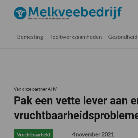
Spring
Door
Spring
Spring
naar
naar
naar
naar
Melkveebedrijf.nl
de
de
de
de
hoofdnavigatie
hoofd
eerste
voettekst
inhoud
sidebar
Bemesting
Teeltwerkzaamheden
Gezondheid
Van onze partner AHV
Pak een vette lever aan 
vruchtbaarheidsproblem
4 november 2021
Vruchtbaarheid