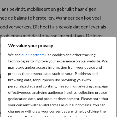
lans bevindt, mobiliseert en gebruikt haar eigen
mee de balans te herstellen. Wanneer een koe veel
goed verwerken. Dit heeft als gevolg dat een lever als
 problemen met de stofwisseling ontstaan. De lever
rijk is voor een goede productie en een goed
We value your privacy
te lever minder goed werken als filter van het bloed.
We and
our 4 partners
use cookies and other tracking
technologies to improve your experience on our website. We
.
may store and/or access information from your device and
process the personal data, such as your IP address and
eid
browsing data, for purposes like providing you with
personalized ads and content, measuring marketing campaign
orzaak van vruchtbaarheidsproblemen. Hieronder
effectiveness, analyzing audience insights, collecting precise
geolocation data, and product development. Please note that
your consent will be valid across all our subdomains. You can
change or withdraw your consent at any time by clicking the
rmoeder na afkalven en daardoor blijven meer koeien