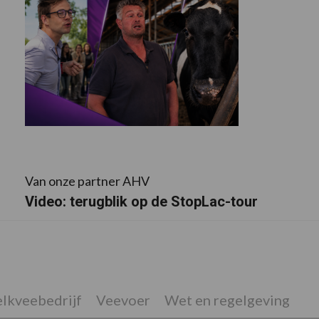
Van onze partner AHV
Video: terugblik op de StopLac-tour
lkveebedrijf
Veevoer
Wet en regelgeving