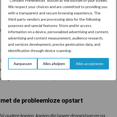
“Consent Preferences” button at the bottom of your screen.
We respect your choices and are committed to providing you
with a transparent and secure browsing experience. The
 de eierstokken en laten dus geen tocht zien.
third-party vendors are processing data for the following
purposes and special features: Store and/or access
 eicellen. Hierdoor zullen uiteindelijk minder koeien
information on a device, personalized advertising and content,
advertising and content measurement, audience research,
and services development, precise geolocation data, and
identification through device scanning.
Metri Tablet
aan, deze oplossing verbeterd de
oskomen van de placenta en ondersteunt het
Aanpassen
Alles afwijzen
Alles accepteren
ans op problemen af, ook tijdens de opstart. Iets wat
vee geeft dus een betere opstart, hebben we in het
j met de probleemloze opstart
bij oudere koeien, koeien die langer droogstaan en na