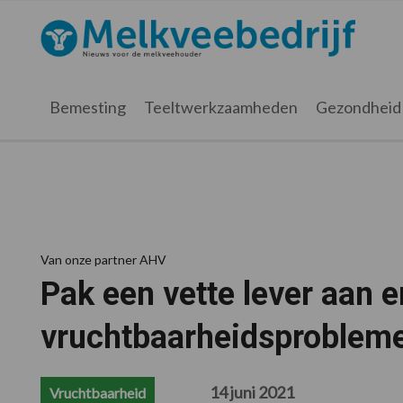
Spring
Door
Spring
Spring
naar
naar
naar
naar
Melkveebedrijf.nl
de
de
de
de
hoofdnavigatie
hoofd
eerste
voettekst
inhoud
sidebar
Bemesting
Teeltwerkzaamheden
Gezondheid
Van onze partner AHV
Pak een vette lever aan 
vruchtbaarheidsproblem
14 juni 2021
Vruchtbaarheid