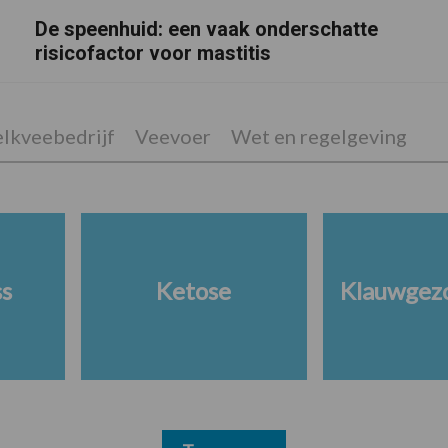
De speenhuid: een vaak onderschatte
risicofactor voor mastitis
lkveebedrijf
Veevoer
Wet en regelgeving
ss
Ketose
Klauwgez