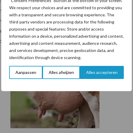
aatrechten leiden tot veel discussie over de
“Consent Preferences” button at the bottom of your screen.
We respect your choices and are committed to providing you
veebedrijven. Het Platform Streekgebonden Boeren
with a transparent and secure browsing experience. The
 manifest opgesteld waarin de visie op streekgebonden
third-party vendors are processing data for the following
purposes and special features: Store and/or access
s van het manifest Streekgebonden Boeren willen als
information on a device, personalized advertising and content,
ld worden.
advertising and content measurement, audience research,
and services development, precise geolocation data, and
identification through device scanning.
Aanpassen
Alles afwijzen
Alles accepteren