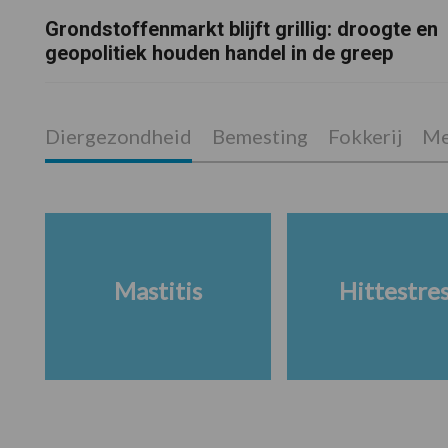
Grondstoffenmarkt blijft grillig: droogte en
geopolitiek houden handel in de greep
Diergezondheid
Bemesting
Fokkerij
Me
Mastitis
Hittestre