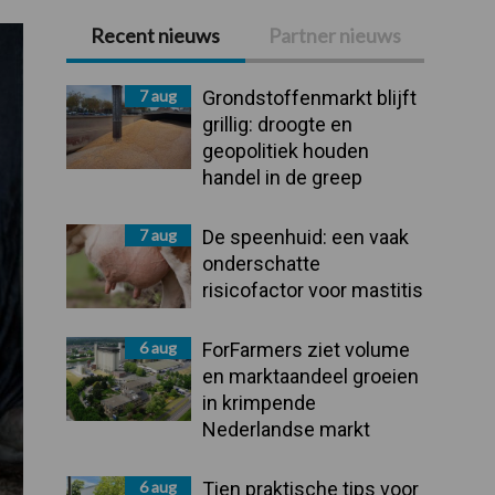
Recent nieuws
Partner nieuws
Primaire
Sidebar
7 aug
Grondstoffenmarkt blijft
grillig: droogte en
geopolitiek houden
handel in de greep
7 aug
De speenhuid: een vaak
onderschatte
risicofactor voor mastitis
6 aug
ForFarmers ziet volume
en marktaandeel groeien
in krimpende
Nederlandse markt
6 aug
Tien praktische tips voor