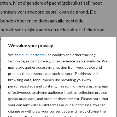
etten. Niet eigendom of pacht (gebruikstitel) moet
utechnisch-verantwoord gebruik van de grond. De
ebonden boeren voldoen aan alle gestelde
nnen de wettelijke kaders en de karakteristieken van
zaam producerende melkveehouderijen.
We value your privacy
We and
our 4 partners
use cookies and other tracking
regionaal grondgebonden bedrijfsvoering: Een
technologies to improve your experience on our website. We
may store and/or access information from your device and
kelijk is van het voortbrengend vermogen van
process the personal data, such as your IP address and
n het bedrijf. Afhankelijkheid van de grond kent het
browsing data, for purposes like providing you with
personalized ads and content, measuring marketing campaign
ng, mestafzet en het bieden van een natuurlijke
effectiveness, analyzing audience insights, collecting precise
geolocation data, and product development. Please note that
your consent will be valid across all our subdomains. You can
n een platform als reactie op de introductie van
change or withdraw your consent at any time by clicking the