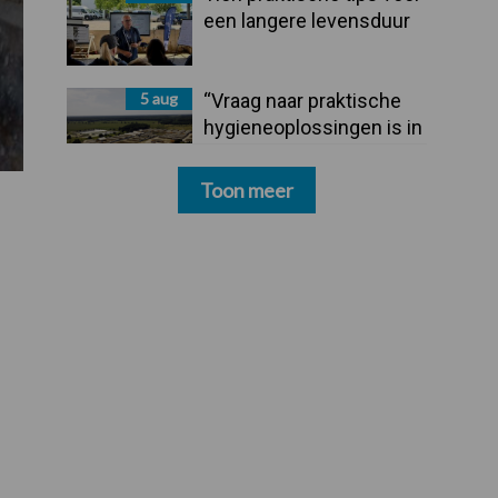
een langere levensduur
5 aug
“Vraag naar praktische
hygieneoplossingen is in
Polen groter dan ooit”
Toon meer