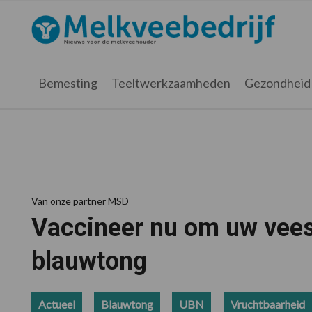
Spring
Door
Spring
Spring
naar
naar
naar
naar
Melkveebedrijf.nl
de
de
de
de
hoofdnavigatie
hoofd
eerste
voettekst
inhoud
sidebar
Bemesting
Teeltwerkzaamheden
Gezondheid
Van onze partner MSD
Vaccineer nu om uw vees
blauwtong
Actueel
Blauwtong
UBN
Vruchtbaarheid