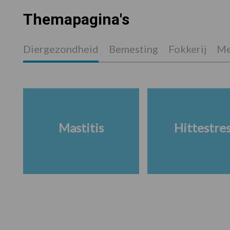
Themapagina's
Diergezondheid
Bemesting
Fokkerij
Me
Mastitis
Hittestre