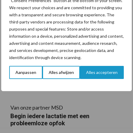
“Consent Preferences” button at the bottom of your screen.
We respect your choices and are committed to providing you
with a transparent and secure browsing experience. The
third-party vendors are processing data for the following
purposes and special features: Store and/or access
information on a device, personalized advertising and content,
advertising and content measurement, audience research,
and services development, precise geolocation data, and
identification through device scanning.
Aanpassen
Alles afwijzen
Alles accepteren
Van onze partner MSD
Begin iedere lactatie met een
probleemloze opfok