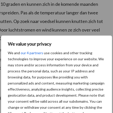
de 10 graden en kunnen zich in de komende maanden
rspreiden. Pas als de temperatuur langer dan twee
utten. Op zoek naar voedsel kunnen knutten zich tot
‘Door luchtstromen en wind kunnen ze zich over veel
0 tot honderden kilometers’.
We value your privacy
Plant Health Agency (APHA) tot de conclusie dat er
We and
our 4 partners
use cookies and other tracking
eze zomer het zuiden van Engeland bereikt. Volgens
technologies to improve your experience on our website. We
may store and/or access information from your device and
it Frankrijk naar Nederland eenvoudiger, omdat deze
process the personal data, such as your IP address and
browsing data, for purposes like providing you with
personalized ads and content, measuring marketing campaign
effectiveness, analyzing audience insights, collecting precise
geolocation data, and product development. Please note that
log in met uw UBN nummer).
your consent will be valid across all our subdomains. You can
change or withdraw your consent at any time by clicking the