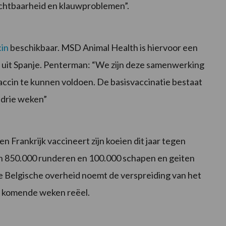
uchtbaarheid en klauwproblemen”.
in
beschikbaar. MSD Animal Health is hiervoor een
uit Spanje. Penterman: “We zijn deze samenwerking
ccin te kunnen voldoen. De basisvaccinatie bestaat
 drie weken”
n Frankrijk vaccineert zijn koeien dit jaar tegen
dan 850.000 runderen en 100.000 schapen en geiten
 Belgische overheid noemt de verspreiding van het
de komende weken reëel.