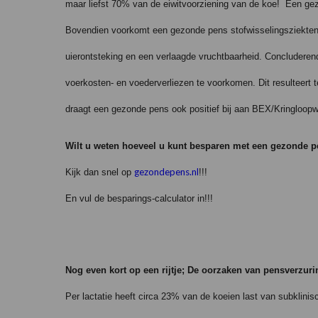
maar liefst 70% van de eiwitvoorziening van de koe!
Een gez
Bovendien voorkomt een gezonde pens stofwisselingsziekten
uierontsteking en een verlaagde vruchtbaarheid. Concludere
voerkosten- en voederverliezen te voorkomen. Dit resulteert t
draagt een gezonde pens ook positief bij aan BEX/Kringloopwi
Wilt u weten hoeveel u kunt besparen met een gezonde 
gezondepens.nl
Kijk dan snel op
!!!
En vul de besparings-calculator in!!!
Nog even kort op een rijtje; De oorzaken van pensverzuri
Per lactatie heeft circa 23% van de koeien last van subklini