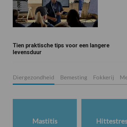
Tien praktische tips voor een langere
levensduur
Diergezondheid
Bemesting
Fokkerij
Me
Mastitis
Hittestre