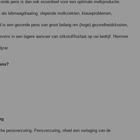
onde pens is dan ook essentieel voor een optimale melkproductie.
 als lebmaagdraaiing, slepende melkziekten, klauwproblemen,
nd is een gezonde pens van groot belang om (hoge) gezondheidskosten,
evens in een lagere aanvoer van stikstof/fosfaat op uw bedrijf. Hiermee
jzer.
pens?
ng
sche pensverzuring. Pensverzuring, ofwel een verlaging van de