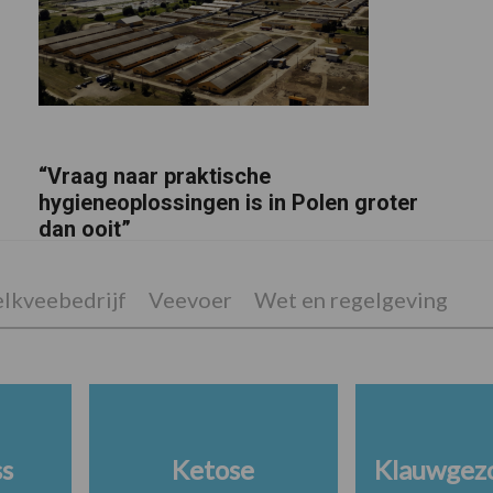
“Vraag naar praktische
hygieneoplossingen is in Polen groter
dan ooit”
lkveebedrijf
Veevoer
Wet en regelgeving
ss
Ketose
Klauwgez