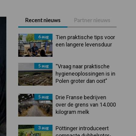
Recent nieuws
Partner nieuws
Primaire
Sidebar
6 aug
Tien praktische tips voor
een langere levensduur
5 aug
“Vraag naar praktische
hygieneoplossingen is in
Polen groter dan ooit”
5 aug
Drie Franse bedrijven
over de grens van 14.000
kilogram melk
3 aug
Pöttinger introduceert
compacte dubbelrotor-