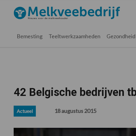
Spring
Door
Spring
Spring
naar
naar
naar
naar
Melkveebedrijf.nl
de
de
de
de
hoofdnavigatie
hoofd
eerste
voettekst
inhoud
sidebar
Bemesting
Teeltwerkzaamheden
Gezondheid
42 Belgische bedrijven tb
18 augustus 2015
Actueel