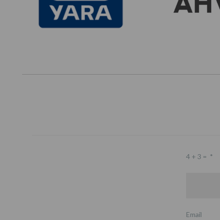
4 + 3 =
*
Email