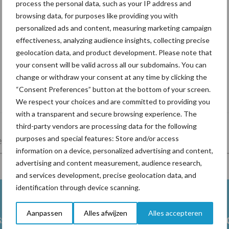
process the personal data, such as your IP address and
browsing data, for purposes like providing you with
personalized ads and content, measuring marketing campaign
effectiveness, analyzing audience insights, collecting precise
geolocation data, and product development. Please note that
your consent will be valid across all our subdomains. You can
change or withdraw your consent at any time by clicking the
De speenhuid: een vaak onderschatte
“Consent Preferences” button at the bottom of your screen.
risicofactor voor mastitis
We respect your choices and are committed to providing you
with a transparent and secure browsing experience. The
third-party vendors are processing data for the following
purposes and special features: Store and/or access
lkveebedrijf
Veevoer
Wet en regelgeving
information on a device, personalized advertising and content,
advertising and content measurement, audience research,
and services development, precise geolocation data, and
identification through device scanning.
Aanpassen
Alles afwijzen
Alles accepteren
ss
Ketose
Klauwgez