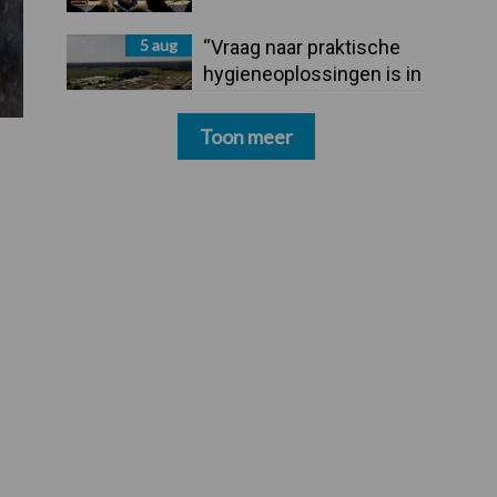
5 aug
“Vraag naar praktische
hygieneoplossingen is in
Polen groter dan ooit”
Toon meer