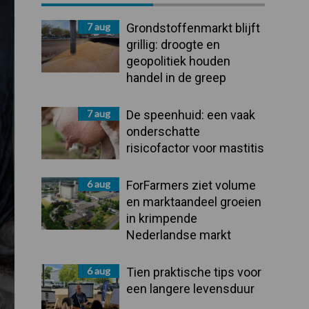
Sidebar
7 aug
Grondstoffenmarkt blijft
grillig: droogte en
geopolitiek houden
handel in de greep
7 aug
De speenhuid: een vaak
onderschatte
risicofactor voor mastitis
6 aug
ForFarmers ziet volume
en marktaandeel groeien
in krimpende
Nederlandse markt
6 aug
Tien praktische tips voor
een langere levensduur