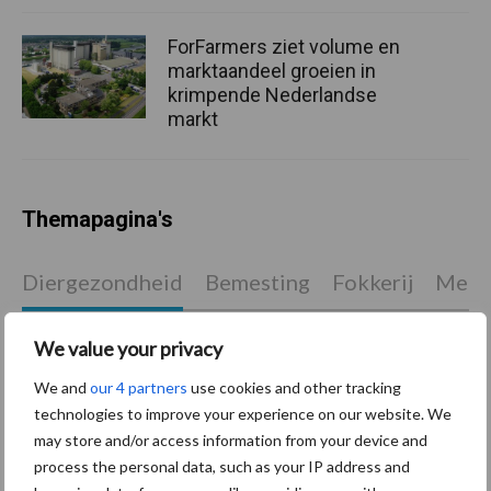
ForFarmers ziet volume en
marktaandeel groeien in
krimpende Nederlandse
markt
Themapagina's
Diergezondheid
Bemesting
Fokkerij
Melkv
We value your privacy
We and
our 4 partners
use cookies and other tracking
Mastitis
Hittestress
technologies to improve your experience on our website. We
may store and/or access information from your device and
process the personal data, such as your IP address and