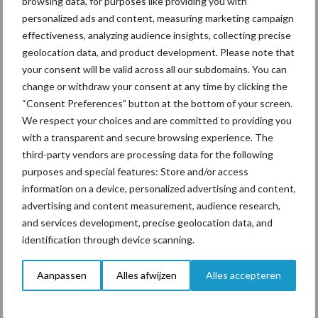
browsing data, for purposes like providing you with
personalized ads and content, measuring marketing campaign
effectiveness, analyzing audience insights, collecting precise
Toon meer
geolocation data, and product development. Please note that
your consent will be valid across all our subdomains. You can
change or withdraw your consent at any time by clicking the
Primaire
“Consent Preferences” button at the bottom of your screen.
Recent nieuws
Partner nieuws
We respect your choices and are committed to providing you
Sidebar
with a transparent and secure browsing experience. The
7 aug
Grondstoffenmarkt blijft grillig:
third-party vendors are processing data for the following
droogte en geopolitiek houden
purposes and special features: Store and/or access
handel in de greep
information on a device, personalized advertising and content,
advertising and content measurement, audience research,
7 aug
De speenhuid: een vaak
and services development, precise geolocation data, and
onderschatte risicofactor voor
identification through device scanning.
mastitis
Aanpassen
Alles afwijzen
Alles accepteren
6 aug
ForFarmers ziet volume en
marktaandeel groeien in krimpende