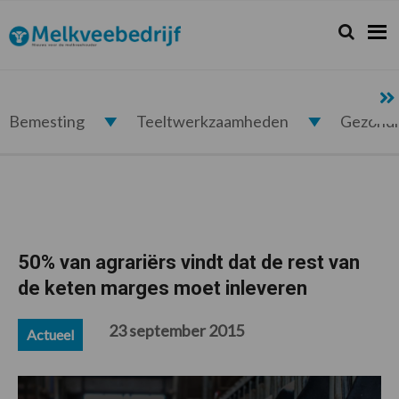
Spring
Door
Spring
Spring
naar
naar
naar
naar
Zoeken...
Zoek
Melkveebedrijf.nl
de
de
de
de
hoofdnavigatie
hoofd
eerste
voettekst
inhoud
sidebar
Bemesting
Teeltwerkzaamheden
Gezond
50% van agrariërs vindt dat de rest van
de keten marges moet inleveren
23 september 2015
Actueel