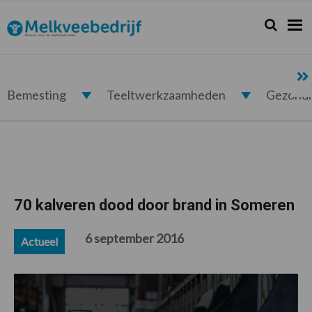
Spring
Door
Spring
Spring
naar
naar
naar
naar
Zoeken...
Zoek
Melkveebedrijf.nl
de
de
de
de
hoofdnavigatie
hoofd
eerste
voettekst
inhoud
sidebar
Bemesting
Teeltwerkzaamheden
Gezond
70 kalveren dood door brand in Someren
6 september 2016
Actueel