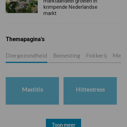
marktaandeel groeien in
krimpende Nederlandse
markt
Themapagina's
Diergezondheid
Bemesting
Fokkerij
Melkv
Mastitis
Hittestress
Toon meer