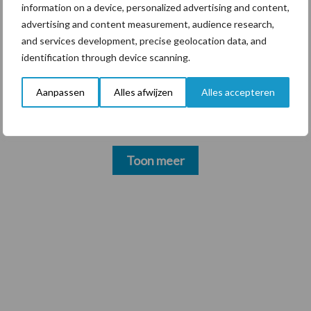
6 aug
Tien praktische tips voor een
information on a device, personalized advertising and content,
langere levensduur
advertising and content measurement, audience research,
and services development, precise geolocation data, and
identification through device scanning.
5 aug
“Vraag naar praktische
hygieneoplossingen is in Polen
Aanpassen
Alles afwijzen
Alles accepteren
groter dan ooit”
Toon meer