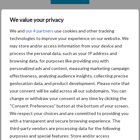
We value your privacy
Primaire
Recent nieuws
Partner nieuws
We and
our 4 partners
use cookies and other tracking
Sidebar
technologies to improve your experience on our website. We
7 aug
Grondstoffenmarkt blijft grillig:
may store and/or access information from your device and
droogte en geopolitiek houden
process the personal data, such as your IP address and
handel in de greep
browsing data, for purposes like providing you with
personalized ads and content, measuring marketing campaign
effectiveness, analyzing audience insights, collecting precise
7 aug
De speenhuid: een vaak
geolocation data, and product development. Please note that
onderschatte risicofactor voor
your consent will be valid across all our subdomains. You can
mastitis
change or withdraw your consent at any time by clicking the
“Consent Preferences” button at the bottom of your screen.
6 aug
ForFarmers ziet volume en
We respect your choices and are committed to providing you
marktaandeel groeien in krimpende
with a transparent and secure browsing experience. The
Nederlandse markt
third-party vendors are processing data for the following
purposes and special features: Store and/or access