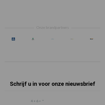
Footer
Onze brandpartners
Schrijf u in voor onze nieuwsbrief
4 + 6 =
*