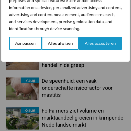
purposes and special features: Store and/or access
Toon meer
information on a device, personalized advertising and content,
advertising and content measurement, audience research,
and services development, precise geolocation data, and
identification through device scanning.
Primaire
Recent nieuws
Partner nieuws
Sidebar
Aanpassen
Alles afwijzen
Alles accepteren
7 aug
Grondstoffenmarkt blijft grillig:
droogte en geopolitiek houden
handel in de greep
7 aug
De speenhuid: een vaak
onderschatte risicofactor voor
mastitis
6 aug
ForFarmers ziet volume en
marktaandeel groeien in krimpende
Nederlandse markt