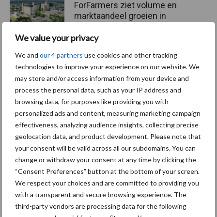
ForFarmers ziet volume en
marktaandeel groeien in
krimpende Nederlandse
markt
We value your privacy
We and
our 4 partners
use cookies and other tracking
technologies to improve your experience on our website. We
may store and/or access information from your device and
Themapagina's
process the personal data, such as your IP address and
browsing data, for purposes like providing you with
Diergezondheid
Bemesting
Fokkerij
Melkv
personalized ads and content, measuring marketing campaign
effectiveness, analyzing audience insights, collecting precise
geolocation data, and product development. Please note that
your consent will be valid across all our subdomains. You can
change or withdraw your consent at any time by clicking the
Mastitis
Hittestress
“Consent Preferences” button at the bottom of your screen.
We respect your choices and are committed to providing you
with a transparent and secure browsing experience. The
third-party vendors are processing data for the following