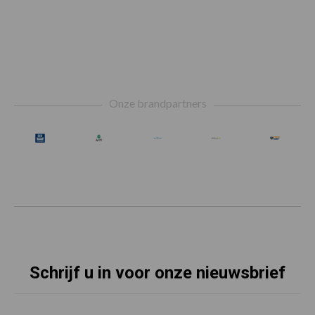
Footer
Onze brandpartners
Schrijf u in voor onze nieuwsbrief