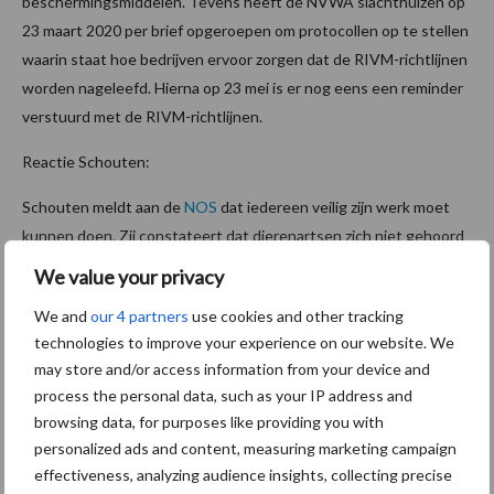
beschermingsmiddelen. Tevens heeft de NVWA slachthuizen op
23 maart 2020 per brief opgeroepen om protocollen op te stellen
waarin staat hoe bedrijven ervoor zorgen dat de RIVM-richtlijnen
worden nageleefd. Hierna op 23 mei is er nog eens een reminder
verstuurd met de RIVM-richtlijnen.
Reactie Schouten:
Schouten meldt aan de
NOS
dat iedereen veilig zijn werk moet
kunnen doen. Zij constateert dat dierenartsen zich niet gehoord
voelen en blijft hierover in gesprek met de NVWA. Volgens haar
We value your privacy
heeft de NVWA meerdere maatregelen genomen om de
We and
our 4 partners
use cookies and other tracking
richtlijnen te kunnen waarborgen. Er ligt volgens haar ook een
technologies to improve your experience on our website. We
verantwoordelijkheid bij bedrijven en slachthuizen zelf. Als zij het
may store and/or access information from your device and
niet goed regelen zijn er consequenties. Een heftige maatregel
process the personal data, such as your IP address and
kan zijn het stilleggen van het slachtproces. Schouten geeft aan
browsing data, for purposes like providing you with
de sector hiervoor gewaarschuwd te hebben.
personalized ads and content, measuring marketing campaign
effectiveness, analyzing audience insights, collecting precise
Bron:
NOS