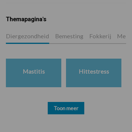
Themapagina's
Diergezondheid
Bemesting
Fokkerij
Melkv
Mastitis
Hittestress
Toon meer