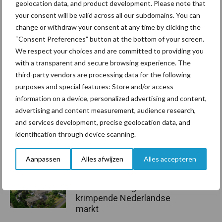
geolocation data, and product development. Please note that
Aanbevolen voor jou!
your consent will be valid across all our subdomains. You can
change or withdraw your consent at any time by clicking the
“Consent Preferences” button at the bottom of your screen.
Grondstoffenmarkt blijft
We respect your choices and are committed to providing you
grillig: droogte en
with a transparent and secure browsing experience. The
geopolitiek houden handel
third-party vendors are processing data for the following
in de greep
purposes and special features: Store and/or access
information on a device, personalized advertising and content,
advertising and content measurement, audience research,
De speenhuid: een vaak
onderschatte risicofactor
and services development, precise geolocation data, and
voor mastitis
identification through device scanning.
Aanpassen
Alles afwijzen
Alles accepteren
ForFarmers ziet volume en
marktaandeel groeien in
krimpende Nederlandse
markt