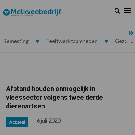
Spring
Door
Spring
Spring
naar
naar
naar
naar
Zoeken...
Zoek
Melkveebedrijf.nl
de
de
de
de
hoofdnavigatie
hoofd
eerste
voettekst
inhoud
sidebar
Bemesting
Teeltwerkzaamheden
Gezond
Afstand houden onmogelijk in
vleessector volgens twee derde
dierenartsen
6 juli 2020
Actueel