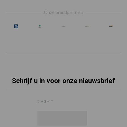
Footer
Onze brandpartners
Schrijf u in voor onze nieuwsbrief
2 + 3 =
*