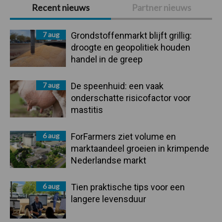
Primaire
Recent nieuws
Partner nieuws
Sidebar
7 aug
Grondstoffenmarkt blijft grillig:
droogte en geopolitiek houden
handel in de greep
7 aug
De speenhuid: een vaak
onderschatte risicofactor voor
mastitis
6 aug
ForFarmers ziet volume en
marktaandeel groeien in krimpende
Nederlandse markt
6 aug
Tien praktische tips voor een
langere levensduur