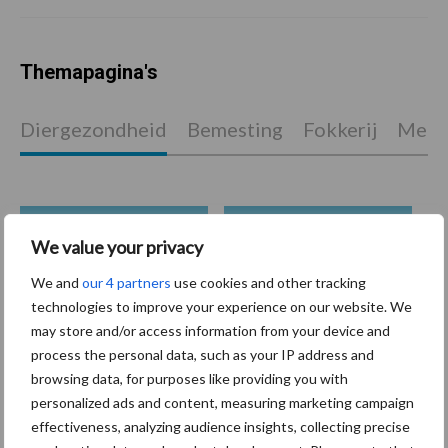
Themapagina's
Diergezondheid
Bemesting
Fokkerij
Melkv
We value your privacy
Mastitis
Hittestress
We and
our 4 partners
use cookies and other tracking
technologies to improve your experience on our website. We
may store and/or access information from your device and
process the personal data, such as your IP address and
Toon meer
browsing data, for purposes like providing you with
personalized ads and content, measuring marketing campaign
effectiveness, analyzing audience insights, collecting precise