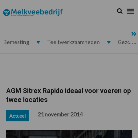
Spring
Door
Spring
Spring
naar
naar
naar
naar
Zoeken...
Zoek
Melkveebedrijf.nl
de
de
de
de
hoofdnavigatie
hoofd
eerste
voettekst
inhoud
sidebar
Bemesting
Teeltwerkzaamheden
Gezond
AGM Sitrex Rapido ideaal voor voeren op
twee locaties
21 november 2014
Actueel