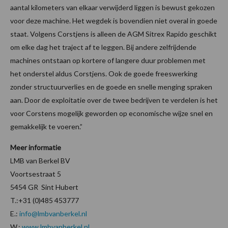
aantal kilometers van elkaar verwijderd liggen is bewust gekozen
voor deze machine. Het wegdek is bovendien niet overal in goede
staat. Volgens Corstjens is alleen de AGM Sitrex Rapido geschikt
om elke dag het traject af te leggen. Bij andere zelfrijdende
machines ontstaan op kortere of langere duur problemen met
het onderstel aldus Corstjens. Ook de goede freeswerking
zonder structuurverlies en de goede en snelle menging spraken
aan. Door de exploitatie over de twee bedrijven te verdelen is het
voor Corstens mogelijk geworden op economische wijze snel en
gemakkelijk te voeren.”
Meer informatie
LMB van Berkel BV
Voortsestraat 5
5454 GR Sint Hubert
T.:+31 (0)485 453777
E.:
info@lmbvanberkel.nl
W.:
www.lmbvanberkel.nl