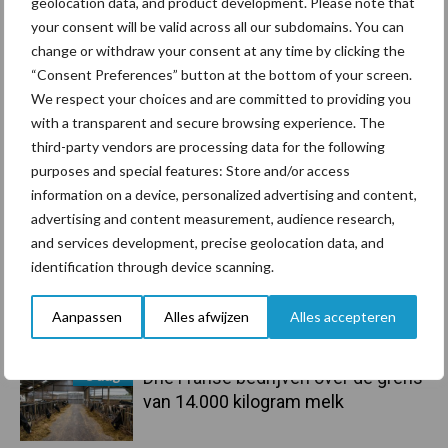
geolocation data, and product development. Please note that
Primaire
Recent nieuws
Partner nieuws
your consent will be valid across all our subdomains. You can
Sidebar
change or withdraw your consent at any time by clicking the
“Consent Preferences” button at the bottom of your screen.
6 aug
ForFarmers ziet volume en
We respect your choices and are committed to providing you
marktaandeel groeien in krimpende
with a transparent and secure browsing experience. The
Nederlandse markt
third-party vendors are processing data for the following
purposes and special features: Store and/or access
6 aug
Tien praktische tips voor een
information on a device, personalized advertising and content,
langere levensduur
advertising and content measurement, audience research,
and services development, precise geolocation data, and
identification through device scanning.
5 aug
“Vraag naar praktische
hygieneoplossingen is in Polen
Aanpassen
Alles afwijzen
Alles accepteren
groter dan ooit”
5 aug
Drie Franse bedrijven over de grens
van 14.000 kilogram melk