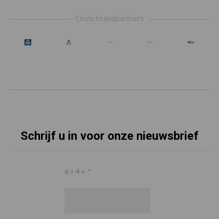
Footer
Onze brandpartners
Schrijf u in voor onze nieuwsbrief
6 + 4 =
*