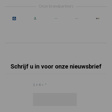
Footer
Onze brandpartners
Schrijf u in voor onze nieuwsbrief
1 + 4 =
*