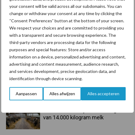
Recent nieuws
Partner nieuws
your consent will be valid across all our subdomains. You can
Sidebar
change or withdraw your consent at any time by clicking the
6 aug
ForFarmers ziet volume en
“Consent Preferences” button at the bottom of your screen.
marktaandeel groeien in krimpende
We respect your choices and are committed to providing you
Nederlandse markt
with a transparent and secure browsing experience. The
third-party vendors are processing data for the following
purposes and special features: Store and/or access
6 aug
Tien praktische tips voor een
information on a device, personalized advertising and content,
langere levensduur
advertising and content measurement, audience research,
and services development, precise geolocation data, and
identification through device scanning.
5 aug
“Vraag naar praktische
hygieneoplossingen is in Polen
groter dan ooit”
Aanpassen
Alles afwijzen
Alles accepteren
5 aug
Drie Franse bedrijven over de grens
van 14.000 kilogram melk