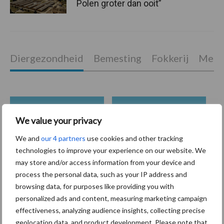
Polen groter dan ooit”
Diergezondheid
Bemesting
Fokkerij
Melkv
Mastitis
Hittestress
We value your privacy
We and
our 4 partners
use cookies and other tracking
technologies to improve your experience on our website. We
may store and/or access information from your device and
process the personal data, such as your IP address and
Toon meer
browsing data, for purposes like providing you with
personalized ads and content, measuring marketing campaign
effectiveness, analyzing audience insights, collecting precise
Primaire
geolocation data, and product development. Please note that