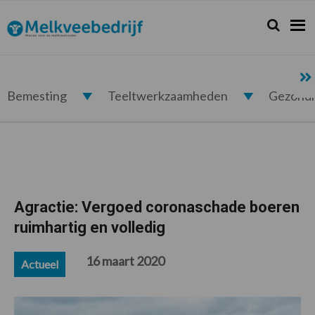
Spring
Door
Spring
Spring
naar
naar
naar
naar
Zoeken...
Zoek
Melkveebedrijf.nl
de
de
de
de
hoofdnavigatie
hoofd
eerste
voettekst
inhoud
sidebar
Bemesting
Teeltwerkzaamheden
Gezond
Agractie: Vergoed coronaschade boeren
ruimhartig en volledig
16 maart 2020
Actueel