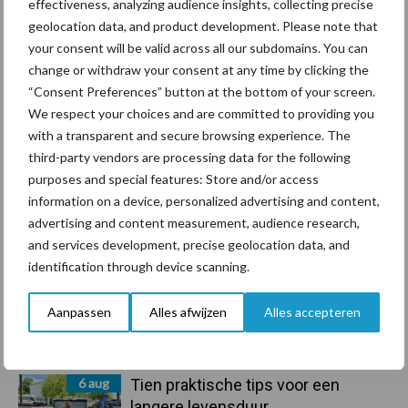
effectiveness, analyzing audience insights, collecting precise
geolocation data, and product development. Please note that
Primaire
your consent will be valid across all our subdomains. You can
Recent nieuws
Partner nieuws
change or withdraw your consent at any time by clicking the
Sidebar
“Consent Preferences” button at the bottom of your screen.
7 aug
Grondstoffenmarkt blijft grillig:
We respect your choices and are committed to providing you
droogte en geopolitiek houden
with a transparent and secure browsing experience. The
handel in de greep
third-party vendors are processing data for the following
purposes and special features: Store and/or access
7 aug
De speenhuid: een vaak
information on a device, personalized advertising and content,
onderschatte risicofactor voor
advertising and content measurement, audience research,
mastitis
and services development, precise geolocation data, and
identification through device scanning.
6 aug
ForFarmers ziet volume en
Aanpassen
Alles afwijzen
Alles accepteren
marktaandeel groeien in krimpende
Nederlandse markt
6 aug
Tien praktische tips voor een
langere levensduur