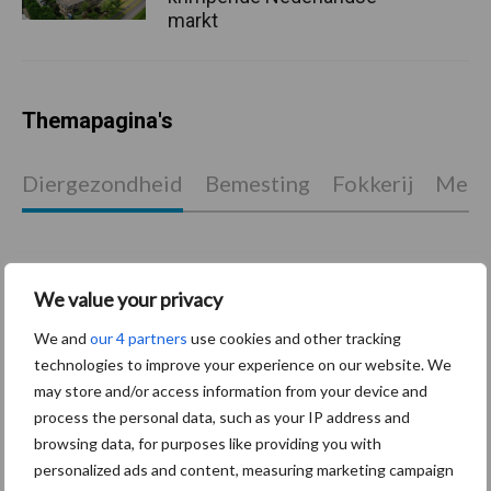
markt
Themapagina's
Diergezondheid
Bemesting
Fokkerij
Melkv
We value your privacy
Mastitis
Hittestress
We and
our 4 partners
use cookies and other tracking
technologies to improve your experience on our website. We
may store and/or access information from your device and
process the personal data, such as your IP address and
browsing data, for purposes like providing you with
Toon meer
personalized ads and content, measuring marketing campaign