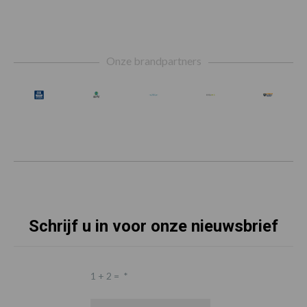
Footer
Onze brandpartners
Schrijf u in voor onze nieuwsbrief
1 + 2 =
*