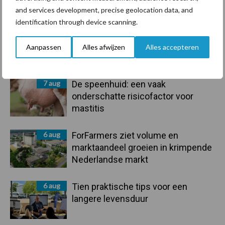
Recent nieuws
Partner nieuws
and services development, precise geolocation data, and
Sidebar
identification through device scanning.
7 aug
Grondstoffenmarkt blijft grillig:
droogte en geopolitiek houden
Aanpassen
Alles afwijzen
Alles accepteren
handel in de greep
7 aug
De speenhuid: een vaak
onderschatte risicofactor voor
mastitis
6 aug
ForFarmers ziet volume en
marktaandeel groeien in krimpende
Nederlandse markt
6 aug
Tien praktische tips voor een
langere levensduur