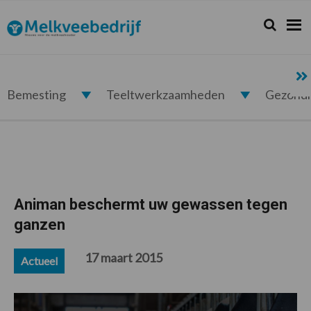
Spring
Door
Spring
Spring
naar
naar
naar
naar
Zoeken...
Zoek
Melkveebedrijf.nl
de
de
de
de
hoofdnavigatie
hoofd
eerste
voettekst
inhoud
sidebar
Bemesting
Teeltwerkzaamheden
Gezond
Animan beschermt uw gewassen tegen
ganzen
17 maart 2015
Actueel