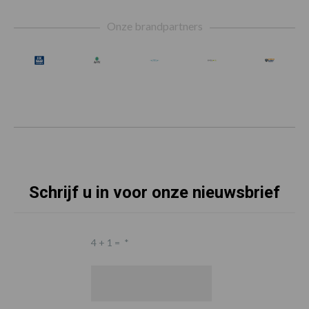
Footer
Onze brandpartners
Schrijf u in voor onze nieuwsbrief
4 + 1 =
*