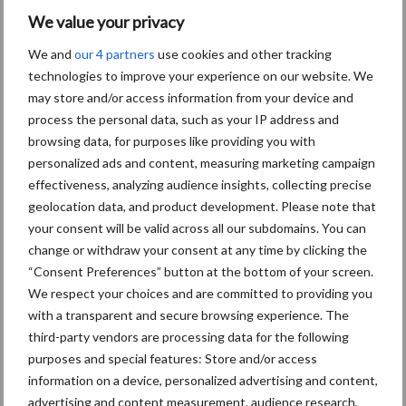
We value your privacy
Themapagina's
We and
our 4 partners
use cookies and other tracking
technologies to improve your experience on our website. We
may store and/or access information from your device and
Diergezondheid
Bemesting
Fokkerij
Melkv
process the personal data, such as your IP address and
browsing data, for purposes like providing you with
personalized ads and content, measuring marketing campaign
effectiveness, analyzing audience insights, collecting precise
geolocation data, and product development. Please note that
Mastitis
Hittestress
your consent will be valid across all our subdomains. You can
change or withdraw your consent at any time by clicking the
“Consent Preferences” button at the bottom of your screen.
We respect your choices and are committed to providing you
with a transparent and secure browsing experience. The
Toon meer
third-party vendors are processing data for the following
purposes and special features: Store and/or access
information on a device, personalized advertising and content,
Primaire
advertising and content measurement, audience research,