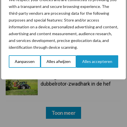
langere levensduur
with a transparent and secure browsing experience. The
third-party vendors are processing data for the following
purposes and special features: Store and/or access
5 aug
“Vraag naar praktische
information on a device, personalized advertising and content,
hygieneoplossingen is in Polen
advertising and content measurement, audience research,
groter dan ooit”
and services development, precise geolocation data, and
identification through device scanning.
5 aug
Drie Franse bedrijven over de grens
van 14.000 kilogram melk
Aanpassen
Alles afwijzen
Alles accepteren
3 aug
Pöttinger introduceert compacte
dubbelrotor-zwadhark in de hef
Toon meer