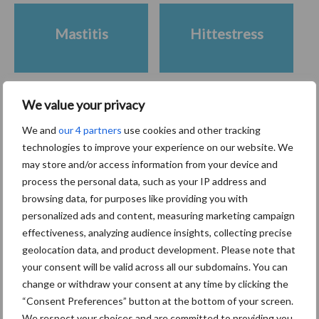
Mastitis
Hittestress
We value your privacy
Toon meer
We and
our 4 partners
use cookies and other tracking
technologies to improve your experience on our website. We
may store and/or access information from your device and
Primaire
process the personal data, such as your IP address and
Recent nieuws
Partner nieuws
browsing data, for purposes like providing you with
Sidebar
personalized ads and content, measuring marketing campaign
6 aug
ForFarmers ziet volume en
effectiveness, analyzing audience insights, collecting precise
marktaandeel groeien in krimpende
geolocation data, and product development. Please note that
Nederlandse markt
your consent will be valid across all our subdomains. You can
change or withdraw your consent at any time by clicking the
“Consent Preferences” button at the bottom of your screen.
6 aug
Tien praktische tips voor een
We respect your choices and are committed to providing you