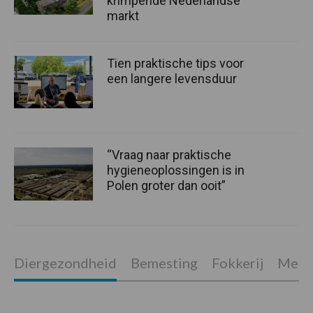
krimpende Nederlandse
markt
Tien praktische tips voor
een langere levensduur
“Vraag naar praktische
hygieneoplossingen is in
Polen groter dan ooit”
Diergezondheid
Bemesting
Fokkerij
Melkv