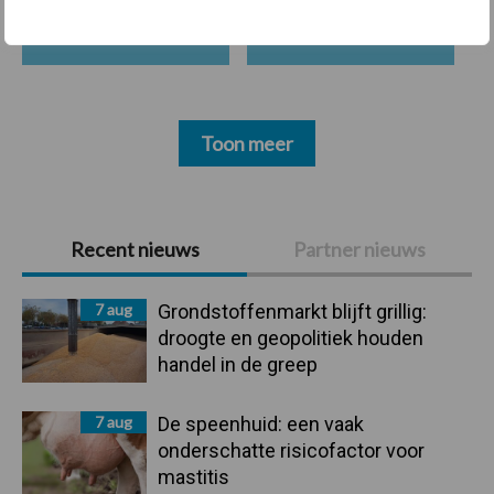
Mastitis
Hittestress
Toon meer
Primaire
Recent nieuws
Partner nieuws
Sidebar
7 aug
Grondstoffenmarkt blijft grillig:
droogte en geopolitiek houden
handel in de greep
7 aug
De speenhuid: een vaak
onderschatte risicofactor voor
mastitis