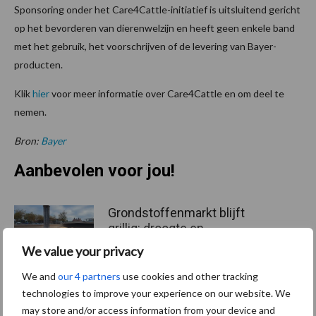
Sponsoring onder het Care4Cattle-initiatief is uitsluitend gericht
op het bevorderen van dierenwelzijn en heeft geen enkele band
met het gebruik, het voorschrijven of de levering van Bayer-
producten.
Klik
hier
voor meer informatie over Care4Cattle en om deel te
nemen.
Bron:
Bayer
Aanbevolen voor jou!
Grondstoffenmarkt blijft
grillig: droogte en
geopolitiek houden handel
We value your privacy
in de greep
We and
our 4 partners
use cookies and other tracking
technologies to improve your experience on our website. We
De speenhuid: een vaak
may store and/or access information from your device and