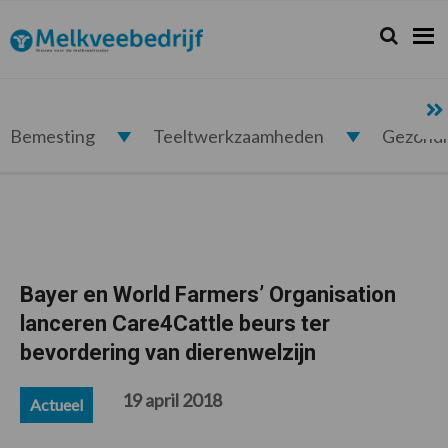
Spring
Door
Spring
Spring
naar
naar
naar
naar
Zoeken...
Zoek
Melkveebedrijf.nl
de
de
de
de
hoofdnavigatie
hoofd
eerste
voettekst
inhoud
sidebar
Bemesting
Teeltwerkzaamheden
Gezond
Bayer en World Farmers’ Organisation
lanceren Care4Cattle beurs ter
bevordering van dierenwelzijn
19 april 2018
Actueel