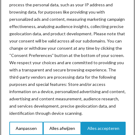
onderschatte risicofactor
process the personal data, such as your IP address and
voor mastitis
browsing data, for purposes like providing you with
personalized ads and content, measuring marketing campaign
effectiveness, analyzing audience insights, collecting precise
geolocation data, and product development. Please note that
ForFarmers ziet volume en
your consent will be valid across all our subdomains. You can
marktaandeel groeien in
change or withdraw your consent at any time by clicking the
krimpende Nederlandse
markt
“Consent Preferences” button at the bottom of your screen.
We respect your choices and are committed to providing you
with a transparent and secure browsing experience. The
third-party vendors are processing data for the following
Themapagina's
purposes and special features: Store and/or access
information on a device, personalized advertising and content,
advertising and content measurement, audience research,
Diergezondheid
Bemesting
Fokkerij
Melkv
and services development, precise geolocation data, and
identification through device scanning.
Aanpassen
Alles afwijzen
Alles accepteren